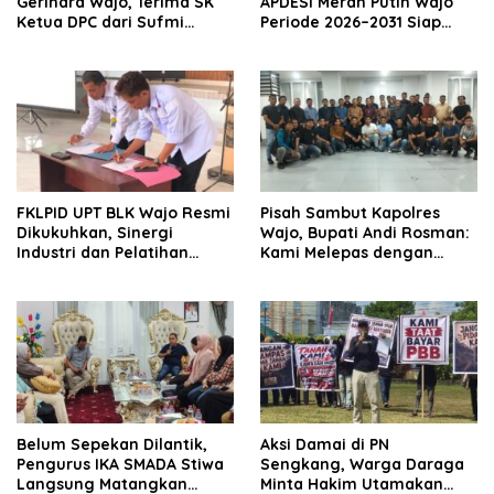
Gerindra Wajo, Terima SK
APDESI Merah Putih Wajo
Ketua DPC dari Sufmi
Periode 2026–2031 Siap
Dasco Ahmad
Kawal Kemajuan Desa dan
Perkuat Koperasi Merah
Putih
FKLPID UPT BLK Wajo Resmi
Pisah Sambut Kapolres
Dikukuhkan, Sinergi
Wajo, Bupati Andi Rosman:
Industri dan Pelatihan
Kami Melepas dengan
Vokasi Diperkuat Tekan
Bangga, Menyambut
Pengangguran
dengan Optimisme
Belum Sepekan Dilantik,
Aksi Damai di PN
Pengurus IKA SMADA Stiwa
Sengkang, Warga Daraga
Langsung Matangkan
Minta Hakim Utamakan