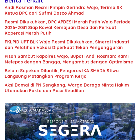
Berita Terkait
Andi Rosman Resmi Pimpin Gerindra Wajo, Terima SK
Ketua DPC dari Sufmi Dasco Ahmad
Resmi Dikukuhkan, DPC APDESI Merah Putih Wajo Periode
2026–2031 Siap Kawal Kemajuan Desa dan Perkuat
Koperasi Merah Putih
FKLPID UPT BLK Wajo Resmi Dikukuhkan, Sinergi Industri
dan Pelatihan Vokasi Diperkuat Tekan Pengangguran
Pisah Sambut Kapolres Wajo, Bupati Andi Rosman: Kami
Melepas dengan Bangga, Menyambut dengan Optimisme
Belum Sepekan Dilantik, Pengurus IKA SMADA Stiwa
Langsung Matangkan Program Kerja
Aksi Damai di PN Sengkang, Warga Daraga Minta Hakim
Utamakan Fakta dan Rasa Keadilan