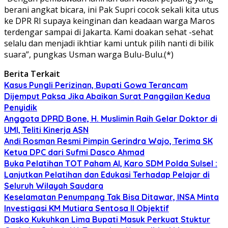
berani angkat bicara, ini Pak Supri cocok sekali kita utus
ke DPR RI supaya keinginan dan keadaan warga Maros
terdengar sampai di Jakarta. Kami doakan sehat -sehat
selalu dan menjadi ikhtiar kami untuk pilih nanti di bilik
suara”, pungkas Usman warga Bulu-Bulu.(*)
Berita Terkait
Kasus Pungli Perizinan, Bupati Gowa Terancam
Dijemput Paksa Jika Abaikan Surat Panggilan Kedua
Penyidik
Anggota DPRD Bone, H. Muslimin Raih Gelar Doktor di
UMI, Teliti Kinerja ASN
Andi Rosman Resmi Pimpin Gerindra Wajo, Terima SK
Ketua DPC dari Sufmi Dasco Ahmad
Buka Pelatihan TOT Paham AI, Karo SDM Polda Sulsel :
Lanjutkan Pelatihan dan Edukasi Terhadap Pelajar di
Seluruh Wilayah Saudara
Keselamatan Penumpang Tak Bisa Ditawar, INSA Minta
Investigasi KM Mutiara Sentosa II Objektif
Dasko Kukuhkan Lima Bupati Masuk Perkuat Stuktur