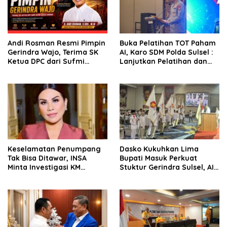
Andi Rosman Resmi Pimpin
Buka Pelatihan TOT Paham
Gerindra Wajo, Terima SK
AI, Karo SDM Polda Sulsel :
Ketua DPC dari Sufmi
Lanjutkan Pelatihan dan
Dasco Ahmad
Edukasi Terhadap Pelajar di
Seluruh Wilayah Saudara
Keselamatan Penumpang
Dasko Kukuhkan Lima
Tak Bisa Ditawar, INSA
Bupati Masuk Perkuat
Minta Investigasi KM
Stuktur Gerindra Sulsel, AIA
Mutiara Sentosa II Objektif
Targetkan Konsolidasi
hingga Tingkat TPS