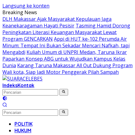
Langsung ke konten
Breaking News
DLH Makassar Ajak Masyarakat Kepulauan Jaga
Keanekaragaman Hayati Pesisir
Tasming Hamid Dorong
Peningkatan Literasi Keuangan Masyarakat Lewat
Program GENCARKAN
Appi di HUT ke-102 Perumda Air
Minum: Tempat Ini Bukan Sekadar Mencari Nafkah, tapi
Mengabdi
Kuliah Umum di UNPRI Medan, Taruna Ikrar
Paparkan Konsep ABG untuk Wujudkan Kampus Kelas
Dunia
Karang Taruna Makassar All Out Dukung Program
Wali kota, Siap Jadi Motor Penggerak Pilah Sampah
Indeks
Kontak
POLITIK
HUKUM