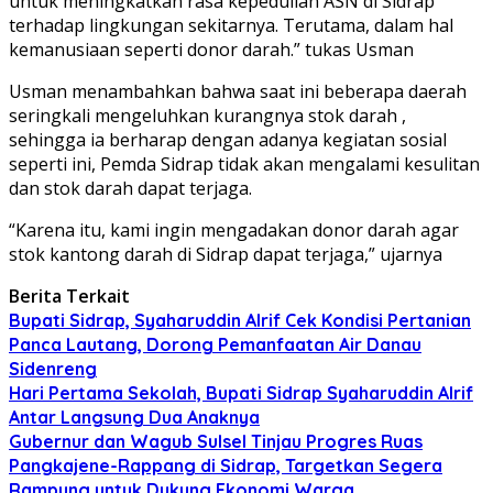
untuk meningkatkan rasa kepedulian ASN di Sidrap
terhadap lingkungan sekitarnya. Terutama, dalam hal
kemanusiaan seperti donor darah.” tukas Usman
Usman menambahkan bahwa saat ini beberapa daerah
seringkali mengeluhkan kurangnya stok darah ,
sehingga ia berharap dengan adanya kegiatan sosial
seperti ini, Pemda Sidrap tidak akan mengalami kesulitan
dan stok darah dapat terjaga.
“Karena itu, kami ingin mengadakan donor darah agar
stok kantong darah di Sidrap dapat terjaga,” ujarnya
Berita Terkait
Bupati Sidrap, Syaharuddin Alrif Cek Kondisi Pertanian
Panca Lautang, Dorong Pemanfaatan Air Danau
Sidenreng
Hari Pertama Sekolah, Bupati Sidrap Syaharuddin Alrif
Antar Langsung Dua Anaknya
Gubernur dan Wagub Sulsel Tinjau Progres Ruas
Pangkajene-Rappang di Sidrap, Targetkan Segera
Rampung untuk Dukung Ekonomi Warga