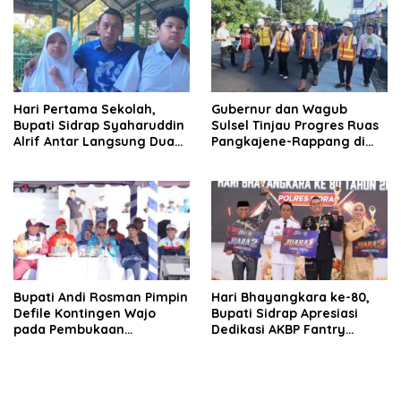
Apresiasi
Hari Pertama Sekolah,
Gubernur dan Wagub
Bupati Sidrap Syaharuddin
Sulsel Tinjau Progres Ruas
Alrif Antar Langsung Dua
Pangkajene-Rappang di
Anaknya
Sidrap, Targetkan Segera
Rampung untuk Dukung
Ekonomi Warga
Bupati Andi Rosman Pimpin
Hari Bhayangkara ke-80,
Defile Kontingen Wajo
Bupati Sidrap Apresiasi
pada Pembukaan
Dedikasi AKBP Fantry
Porsenijar PGRI Sulsel 2026
Taherong