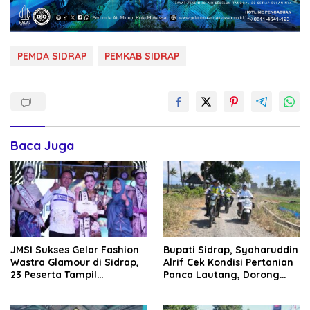
PEMDA SIDRAP
PEMKAB SIDRAP
Baca Juga
JMSI Sukses Gelar Fashion
Bupati Sidrap, Syaharuddin
Wastra Glamour di Sidrap,
Alrif Cek Kondisi Pertanian
23 Peserta Tampil
Panca Lautang, Dorong
Memukau, Bupati
Pemanfaatan Air Danau
Syaharuudin Alrif Beri
Sidenreng