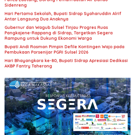
Sidenreng
Hari Pertama Sekolah, Bupati Sidrap Syaharuddin Alrif
Antar Langsung Dua Anaknya
Gubernur dan Wagub Sulsel Tinjau Progres Ruas
Pangkajene-Rappang di Sidrap, Targetkan Segera
Rampung untuk Dukung Ekonomi Warga
Bupati Andi Rosman Pimpin Defile Kontingen Wajo pada
Pembukaan Porsenijar PGRI Sulsel 2026
Hari Bhayangkara ke-80, Bupati Sidrap Apresiasi Dedikasi
AKBP Fantry Taherong