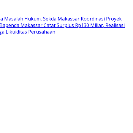
da Masalah Hukum, Sekda Makassar Koordinasi Proyek
Bapenda Makassar Catat Surplus Rp130 Miliar, Realisasi
a Likuiditas Perusahaan