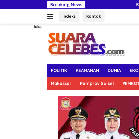
Langsung
Breaking News
Bosowa School Maka
ke
konten
Indeks
Kontak
tutup
POLITIK
KEAMANAN
DUNIA
EKO
Makassar
Pemprov Sulsel
PEMKO