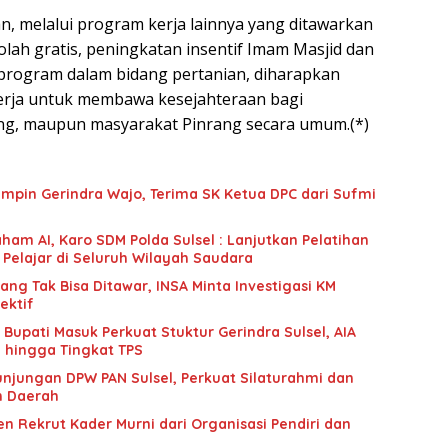
, melalui program kerja lainnya yang ditawarkan
lah gratis, peningkatan insentif Imam Masjid dan
 program dalam bidang pertanian, diharapkan
erja untuk membawa kesejahteraan bagi
ng, maupun masyarakat Pinrang secara umum.(*)
mpin Gerindra Wajo, Terima SK Ketua DPC dari Sufmi
ham AI, Karo SDM Polda Sulsel : Lanjutkan Pelatihan
 Pelajar di Seluruh Wilayah Saudara
g Tak Bisa Ditawar, INSA Minta Investigasi KM
ektif
upati Masuk Perkuat Stuktur Gerindra Sulsel, AIA
i hingga Tingkat TPS
unjungan DPW PAN Sulsel, Perkuat Silaturahmi dan
n Daerah
n Rekrut Kader Murni dari Organisasi Pendiri dan