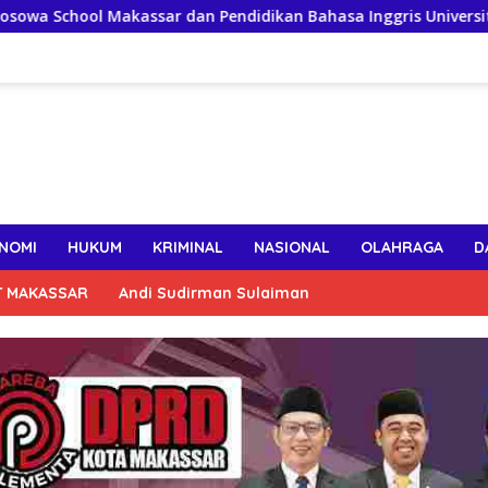
ssar dan Pendidikan Bahasa Inggris Universitas Bosowa Jalin K
NOMI
HUKUM
KRIMINAL
NASIONAL
OLAHRAGA
D
T MAKASSAR
Andi Sudirman Sulaiman