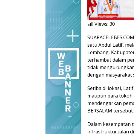
Views:
30
SUARACELEBES.COM, 
satu Abdul Latif, m
Lembang, Kabupaten 
terhambat dalam per
tidak mengurungkan 
dengan masyarakat 
Setiba di lokasi, La
maupun para tokoh 
mendengarkan pemapa
BERSALAM tersebut.
Dalam kesempatan t
infrastruktur jalan