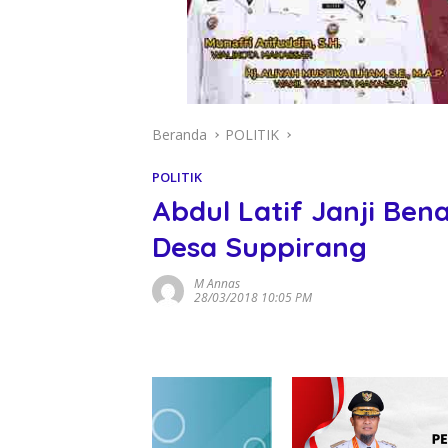
Beranda
POLITIK
POLITIK
Abdul Latif Janji Bena
Desa Suppirang
M Annas
28/03/2018 10:05 PM