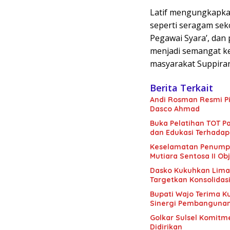
Latif mengungkapkan
seperti seragam seko
Pegawai Syara’, dan
menjadi semangat k
masyarakat Suppira
Berita Terkait
Andi Rosman Resmi Pi
Dasco Ahmad
Buka Pelatihan TOT Pa
dan Edukasi Terhadap
Keselamatan Penumpan
Mutiara Sentosa II Obj
Dasko Kukuhkan Lima B
Targetkan Konsolidas
Bupati Wajo Terima K
Sinergi Pembanguna
Golkar Sulsel Komitme
Didirikan