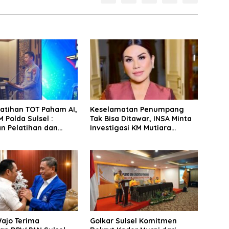
latihan TOT Paham AI,
Keselamatan Penumpang
 Polda Sulsel :
Tak Bisa Ditawar, INSA Minta
n Pelatihan dan
Investigasi KM Mutiara
Terhadap Pelajar di
Sentosa II Objektif
 Wilayah Saudara
Wajo Terima
Golkar Sulsel Komitmen