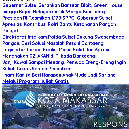
Gubernur Sulsel Serahkan Bantuan Bibit, Green House
hingga Kapal Nelayan untuk Warga Bantaeng
Presiden RI Resmikan 1.179 SPPG, Gubernur Sulsel
Apresiasi Kontribusi Polri Bantu Ketahanan Pangan
Rakyat
Direktorat Intelkam Polda Sulsel Dukung Swasembada
Pangan, Beri Solusi Masalah Petani Bantaeng
Legislator Parpol Koalisi Makin Solid dan Agresif
Menangkan 02 IAKAN di Pilkada Bantaeng
Janji Kawal Sampai Menang, Pemuda Ereng-Ereng Ingin
Kuliah Gratis Sentuh Pesantren
Ilham-Kanita Beri Harapan Anak Muda Jadi Sarjana
Melalui Program Kuliah Gratis