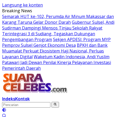
Langsung ke konten
Breaking News
Semarak HUT ke-102, Perumda Air Minum Makassar dan
Karang Taruna Gelar Donor Darah
Gubernur Sulsel, Andi
Sudirman Dampingi Mensos Tinjau Sekolah Rakyat
Terintegrasi 3 di Sudiang, Tegaskan Dukungan
Pengembangan Program
Sekjen APDESI: Program MYP
Pemprov Sulsel Genjot Ekonomi Desa
BPKH dan Bank
Muamalat Perkuat Ekosistem Haji Nasional, Perluas
Layanan Digital
Waketum Kadin Indonesia, Andi Yuslim
Patawari Jadi Dewan Penilai Kinerja Pelayanan Investasi
Pemerintah Daerah
Indeks
Kontak