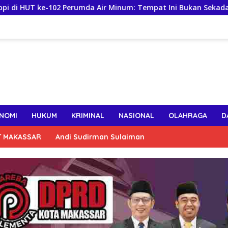
2 Perumda Air Minum: Tempat Ini Bukan Sekadar Mencari Nafka
NOMI
HUKUM
KRIMINAL
NASIONAL
OLAHRAGA
D
T MAKASSAR
Andi Sudirman Sulaiman