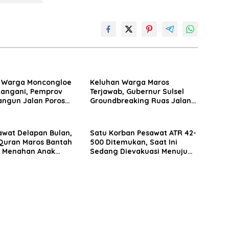
 Warga Moncongloe
Keluhan Warga Maros
itangani, Pemprov
Terjawab, Gubernur Sulsel
angun Jalan Poros
Groundbreaking Ruas Jalan
jeng
Moncongloe
awat Delapan Bulan,
Satu Korban Pesawat ATR 42-
uran Maros Bantah
500 Ditemukan, Saat Ini
 Menahan Anak
Sedang Dievakuasi Menuju
Posko Tompo Bulu