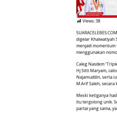
Views:
38
SUARACELEBES.COM,
digelar Khalwatiyah
menjadi momentum t
menggunakan nomor 
Caleg Nasdem ‘Triple 
Hj Sitti Maryam, ca
Najamuddin, serta c
M.Arif Saleh, secara
Meski ketiganya had
itu tergolong unik.
partai yang sama, ya