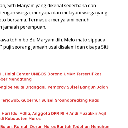
n, Sitti Maryam yang dikenal sederhana dan
 dengan warga, menyapa dan melayani warga yang
oto bersama. Termasuk menyalami penuh
h jamaah perempuan.
wa toh mbo Bu Maryam dih. Melo mato sippada
puji seorang jamaah usai disalami dan disapa Sitti
H, Halal Center UNIBOS Dorong UMKM Tersertifikasi
tober Mendatang
gloe Mulai Ditangani, Pemprov Sulsel Bangun Jalan
Terjawab, Gubernur Sulsel Groundbreaking Ruas
ari Idul Adha, Anggota DPR RI H Andi Muzakkir Aqil
i di Kabupaten Maros
n Bulan, Rumah Quran Maros Bantah Tuduhan Menahan