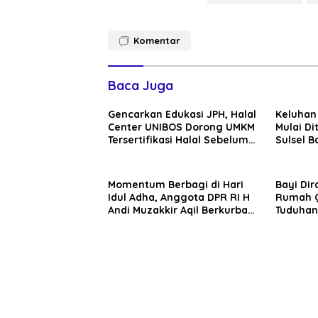
Komentar
Baca Juga
Gencarkan Edukasi JPH, Halal
Keluhan
Center UNIBOS Dorong UMKM
Mulai D
Tersertifikasi Halal Sebelum
Sulsel B
17 Oktober Mendatang
Pammen
Momentum Berbagi di Hari
Bayi Dir
Idul Adha, Anggota DPR RI H
Rumah Q
Andi Muzakkir Aqil Berkurban
Tuduhan
1 Ekor Sapi di Kabupaten
Orang
Maros