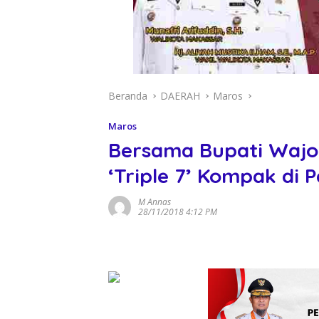
Beranda
DAERAH
Maros
Maros
Bersama Bupati Wajo 
‘Triple 7’ Kompak di 
M Annas
28/11/2018 4:12 PM