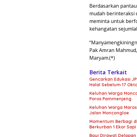
Berdasarkan pantaua
mudah berinteraksi
meminta untuk berf
kehangatan sejumla
“Manyamengkiningna
Pak Amran Mahmud,” 
Maryam.(*)
Berita Terkait
Gencarkan Edukasi JP
Halal Sebelum 17 Ok
Keluhan Warga Moncon
Poros Pammenjeng
Keluhan Warga Maros 
Jalan Moncongloe
Momentum Berbagi di H
Berkurban 1 Ekor Sap
Bayi Dirawat Delapa