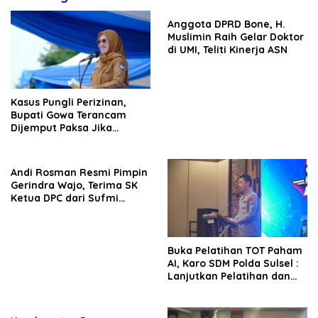
Anggota DPRD Bone, H.
Muslimin Raih Gelar Doktor
di UMI, Teliti Kinerja ASN
Kasus Pungli Perizinan,
Bupati Gowa Terancam
Dijemput Paksa Jika
Abaikan Surat Panggilan
Kedua Penyidik
Andi Rosman Resmi Pimpin
Gerindra Wajo, Terima SK
Ketua DPC dari Sufmi
Dasco Ahmad
Buka Pelatihan TOT Paham
AI, Karo SDM Polda Sulsel :
Lanjutkan Pelatihan dan
Edukasi Terhadap Pelajar di
Seluruh Wilayah Saudara