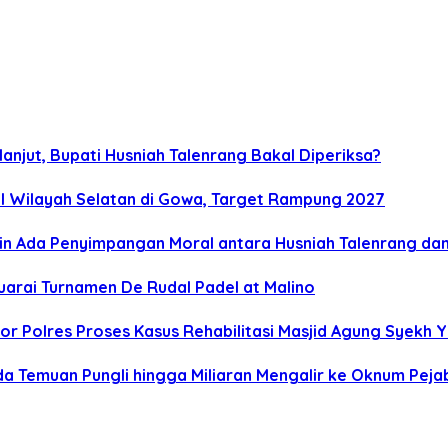
lanjut, Bupati Husniah Talenrang Bakal Diperiksa?
l Wilayah Selatan di Gowa, Target Rampung 2027
kin Ada Penyimpangan Moral antara Husniah Talenrang da
uarai Turnamen De Rudal Padel at Malino
kor Polres Proses Kasus Rehabilitasi Masjid Agung Syekh 
a Temuan Pungli hingga Miliaran Mengalir ke Oknum Peja