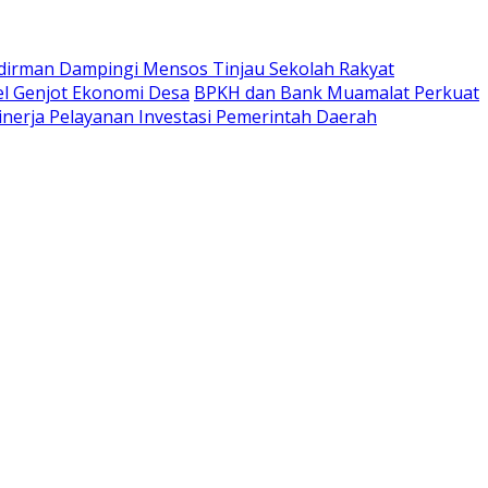
udirman Dampingi Mensos Tinjau Sekolah Rakyat
l Genjot Ekonomi Desa
BPKH dan Bank Muamalat Perkuat
Kinerja Pelayanan Investasi Pemerintah Daerah