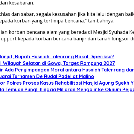
 dan kesabaran.
khlas dan sabar, segala kesusahan jika kita lalui dengan 
pada korban yang tertimpa bencana,” tambahnya.
sian korban bencana alam yang berada di Mesjid Syuhada K
pport kepada korban bencana banjir dan tanah longsor di 
lanjut, Bupati Husniah Talenrang Bakal Diperiksa?
l Wilayah Selatan di Gowa, Target Rampung 2027
kin Ada Penyimpangan Moral antara Husniah Talenrang da
uarai Turnamen De Rudal Padel at Malino
kor Polres Proses Kasus Rehabilitasi Masjid Agung Syekh 
a Temuan Pungli hingga Miliaran Mengalir ke Oknum Peja