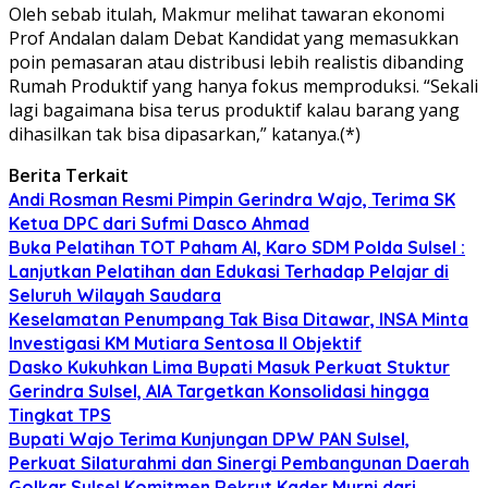
Oleh sebab itulah, Makmur melihat tawaran ekonomi
Prof Andalan dalam Debat Kandidat yang memasukkan
poin pemasaran atau distribusi lebih realistis dibanding
Rumah Produktif yang hanya fokus memproduksi. “Sekali
lagi bagaimana bisa terus produktif kalau barang yang
dihasilkan tak bisa dipasarkan,” katanya.(*)
Berita Terkait
Andi Rosman Resmi Pimpin Gerindra Wajo, Terima SK
Ketua DPC dari Sufmi Dasco Ahmad
Buka Pelatihan TOT Paham AI, Karo SDM Polda Sulsel :
Lanjutkan Pelatihan dan Edukasi Terhadap Pelajar di
Seluruh Wilayah Saudara
Keselamatan Penumpang Tak Bisa Ditawar, INSA Minta
Investigasi KM Mutiara Sentosa II Objektif
Dasko Kukuhkan Lima Bupati Masuk Perkuat Stuktur
Gerindra Sulsel, AIA Targetkan Konsolidasi hingga
Tingkat TPS
Bupati Wajo Terima Kunjungan DPW PAN Sulsel,
Perkuat Silaturahmi dan Sinergi Pembangunan Daerah
Golkar Sulsel Komitmen Rekrut Kader Murni dari