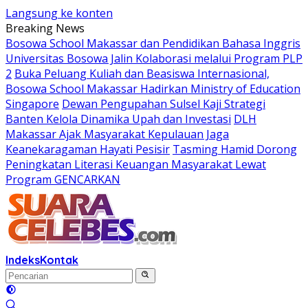
Langsung ke konten
Breaking News
Bosowa School Makassar dan Pendidikan Bahasa Inggris
Universitas Bosowa Jalin Kolaborasi melalui Program PLP
2
Buka Peluang Kuliah dan Beasiswa Internasional,
Bosowa School Makassar Hadirkan Ministry of Education
Singapore
Dewan Pengupahan Sulsel Kaji Strategi
Banten Kelola Dinamika Upah dan Investasi
DLH
Makassar Ajak Masyarakat Kepulauan Jaga
Keanekaragaman Hayati Pesisir
Tasming Hamid Dorong
Peningkatan Literasi Keuangan Masyarakat Lewat
Program GENCARKAN
Indeks
Kontak