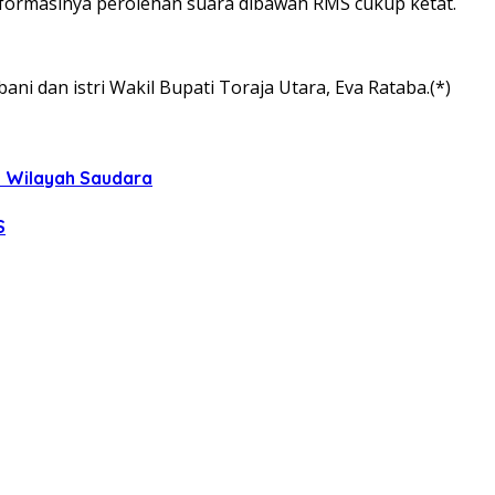
informasinya perolehan suara dibawah RMS cukup ketat.
ani dan istri Wakil Bupati Toraja Utara, Eva Rataba.(*)
uh Wilayah Saudara
S