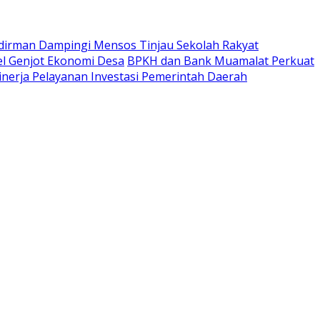
udirman Dampingi Mensos Tinjau Sekolah Rakyat
l Genjot Ekonomi Desa
BPKH dan Bank Muamalat Perkuat
Kinerja Pelayanan Investasi Pemerintah Daerah