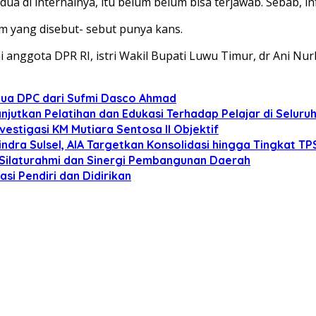
ua di internalnya, itu belum belum bisa terjawab. Sebab, 
dem yang disebut- sebut punya kans.
 anggota DPR RI, istri Wakil Bupati Luwu Timur, dr Ani Nurb
tua DPC dari Sufmi Dasco Ahmad
anjutkan Pelatihan dan Edukasi Terhadap Pelajar di Selur
estigasi KM Mutiara Sentosa II Objektif
dra Sulsel, AIA Targetkan Konsolidasi hingga Tingkat TP
 Silaturahmi dan Sinergi Pembangunan Daerah
si Pendiri dan Didirikan