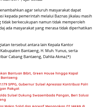
 menambahkan agar seluruh masyarakat dapat
i kepada pemerintah melalui Baznas jikalau masih
g tidak berkecukupan namun tidak memperoleh
 tidaj ada masyarakat yang merasa tidak diperhatikan
iatan tersebut antara lain Kepala Kantor
Kabupaten Bantaeng, H. Muh. Yunus, serta
lbar Cabang Bantaeng, Dahlia Akma.(*)
hkan Bantuan Bibit, Green House hingga Kapal
 Bantaeng
.179 SPPG, Gubernur Sulsel Apresiasi Kontribusi Polri
gan Rakyat
Polda Sulsel Dukung Swasembada Pangan, Beri Solusi
aeng
lisi Makin Solid dan Agresif Menangkan 02 IAKAN di