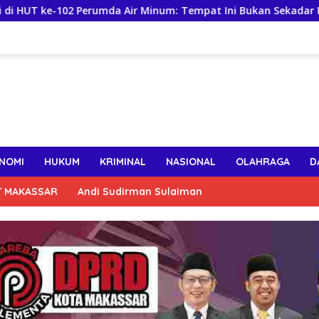
Perumda Air Minum: Tempat Ini Bukan Sekadar Mencari Nafkah,
NOMI
HUKUM
KRIMINAL
NASIONAL
OLAHRAGA
D
T MAKASSAR
Andi Sudirman Sulaiman