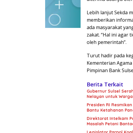
Lebih lanjut Sekda
memberikan informas
ada masyarakat yan
zakat. “Hal ini agar
oleh pemerintah”.
Turut hadir pada keg
Kementerian Agama 
Pimpinan Bank Sulse
Berita Terkait
Gubernur Sulsel Sera
Nelayan untuk Warga
Presiden RI Resmikan 1
Bantu Ketahanan Pan
Direktorat Intelkam 
Masalah Petani Bant
Legislator Parpol Koa