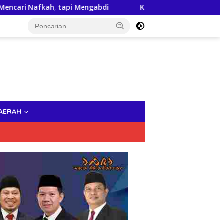
 tapi Mengabdi
Kuliah Umum di UNPRI Medan, Taruna I
AERAH