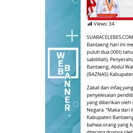
Views:
34
SUARACELEBES.COM,
Bantaeng hari ini m
puluh dua (XXII) tah
sabilillah). Penyera
Bantaeng, Abdul Wah
(BAZNAS) Kabupaten 
Zakat dan infaq yan
penyelesaian pendidi
yang diberikan oleh 
Negara. “Maka dari i
Kabupaten Bantaeng 
bahwa orang yang ke
diterima doanya oleh