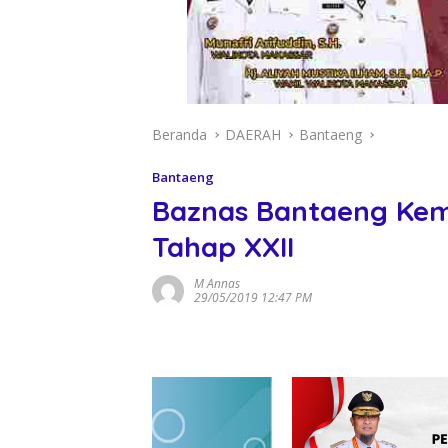
Beranda
DAERAH
Bantaeng
Bantaeng
Baznas Bantaeng Kemb
Tahap XXII
M Annas
29/05/2019 12:47 PM