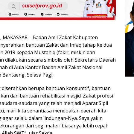
 MAKASSAR – Badan Amil Zakat Kabupaten
enyerahkan bantuan Zakat dan Infaq tahap ke dua
un 2019 kepada Mustahiq (fakir, miskin dan
han dilakukan secara simbolis oleh Sekretaris Daerah
ab di Aula Kantor Badan Amil Zakat Nasional
Bantaeng, Selasa Pagi.
g diserahkan berupa bantuan konsumtif, bantuan
kan dan bantuan rehabilitasi masjid. Zakat profesi
saudara-saudara yang telah menjadi Aparat Sipil
tu, mari kita senantiasa mendoakan daerah kita
agar selalu dalam lindungan-Nya. Saya yakin
kurangan dari segi materi biasanya lebih cepat
 Allah SWT”, ujar Sekda.