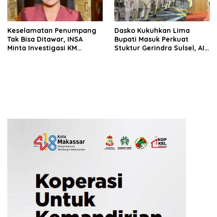
Keselamatan Penumpang
Dasko Kukuhkan Lima
Tak Bisa Ditawar, INSA
Bupati Masuk Perkuat
Minta Investigasi KM
Stuktur Gerindra Sulsel, AIA
Mutiara Sentosa II Objektif
Targetkan Konsolidasi
hingga Tingkat TPS