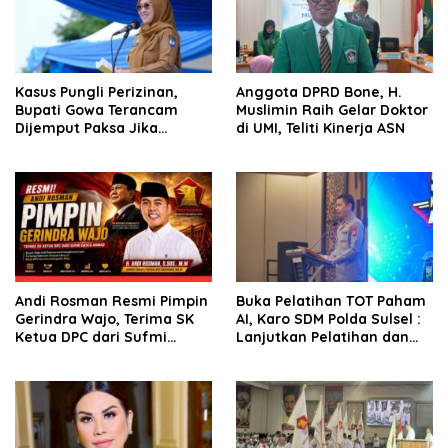
Kasus Pungli Perizinan,
Anggota DPRD Bone, H.
Bupati Gowa Terancam
Muslimin Raih Gelar Doktor
Dijemput Paksa Jika
di UMI, Teliti Kinerja ASN
Abaikan Surat Panggilan
Kedua Penyidik
Andi Rosman Resmi Pimpin
Buka Pelatihan TOT Paham
Gerindra Wajo, Terima SK
AI, Karo SDM Polda Sulsel :
Ketua DPC dari Sufmi
Lanjutkan Pelatihan dan
Dasco Ahmad
Edukasi Terhadap Pelajar di
Seluruh Wilayah Saudara