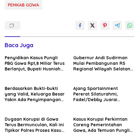
PEMKAB GOWA
Baca Juga
Penyidikan Kasus Pungli
Gubernur Andi Sudirman
PBG Gowa Rp1,8 Miliar Terus
Mulai Pembangunan RS
Berlanjut, Bupati Husniah
Regional Wilayah Selatan
Talenrang Bakal Diperiksa?
di Gowa, Target Rampung
2027
Berdasarkan Bukti-bukti
Ajang Sportainment
yang Valid, Keluarga Besar
Pererat Silaturahmi,
Yakin Ada Penyimpangan
Fadel/Debby Juarai
Moral antara Husniah
Turnamen De Rudal Padel
Talenrang dan BK
at Malino
Dugaan Korupsi di Gowa
Kasus Korupsi Perkimtan
Terus Bermunculan, Kali ini
Coreng Pemerintahan
Tipikor Polres Proses Kasus
Gowa, Ada Temuan Pungli
Rehabilitasi Masjid Agung
hingga Miliaran Mengalir