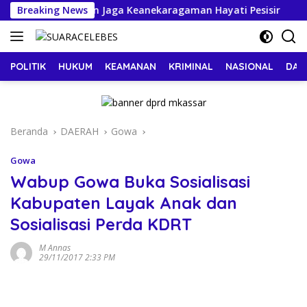
Langsung
rakat Kepulauan Jaga Keanekaragaman Hayati Pesisir
Breaking News
ke
konten
POLITIK
HUKUM
KEAMANAN
KRIMINAL
NASIONAL
DAE
Beranda
DAERAH
Gowa
Gowa
Wabup Gowa Buka Sosialisasi
Kabupaten Layak Anak dan
Sosialisasi Perda KDRT
M Annas
29/11/2017 2:33 PM