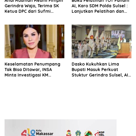
Andi Rosman Resmi Pimpin
Buka Pelatihan TOT Paham
Gerindra Wajo, Terima SK
AI, Karo SDM Polda Sulsel :
Ketua DPC dari Sufmi
Lanjutkan Pelatihan dan
Dasco Ahmad
Edukasi Terhadap Pelajar di
Seluruh Wilayah Saudara
Keselamatan Penumpang
Dasko Kukuhkan Lima
Tak Bisa Ditawar, INSA
Bupati Masuk Perkuat
Minta Investigasi KM
Stuktur Gerindra Sulsel, AIA
Mutiara Sentosa II Objektif
Targetkan Konsolidasi
hingga Tingkat TPS