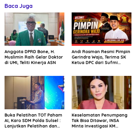
Baca Juga
Anggota DPRD Bone, H.
Andi Rosman Resmi Pimpin
Muslimin Raih Gelar Doktor
Gerindra Wajo, Terima SK
di UMI, Teliti Kinerja ASN
Ketua DPC dari Sufmi
Dasco Ahmad
Buka Pelatihan TOT Paham
Keselamatan Penumpang
AI, Karo SDM Polda Sulsel :
Tak Bisa Ditawar, INSA
Lanjutkan Pelatihan dan
Minta Investigasi KM
Edukasi Terhadap Pelajar di
Mutiara Sentosa II Objektif