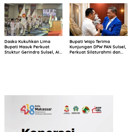
Seluruh Wilayah Saudara
Dasko Kukuhkan Lima
Bupati Wajo Terima
Bupati Masuk Perkuat
Kunjungan DPW PAN Sulsel,
Stuktur Gerindra Sulsel, AIA
Perkuat Silaturahmi dan
Targetkan Konsolidasi
Sinergi Pembangunan
hingga Tingkat TPS
Daerah