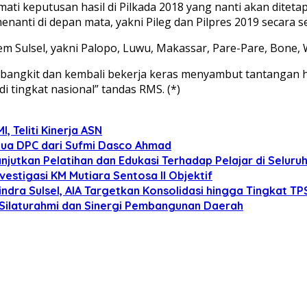
i keputusan hasil di Pilkada 2018 yang nanti akan diteta
enanti di depan mata, yakni Pileg dan Pilpres 2019 secara s
ulsel, yakni Palopo, Luwu, Makassar, Pare-Pare, Bone, W
bangkit dan kembali bekerja keras menyambut tantangan haj
tingkat nasional” tandas RMS. (*)
 Teliti Kinerja ASN
tua DPC dari Sufmi Dasco Ahmad
anjutkan Pelatihan dan Edukasi Terhadap Pelajar di Selur
estigasi KM Mutiara Sentosa II Objektif
dra Sulsel, AIA Targetkan Konsolidasi hingga Tingkat TP
 Silaturahmi dan Sinergi Pembangunan Daerah