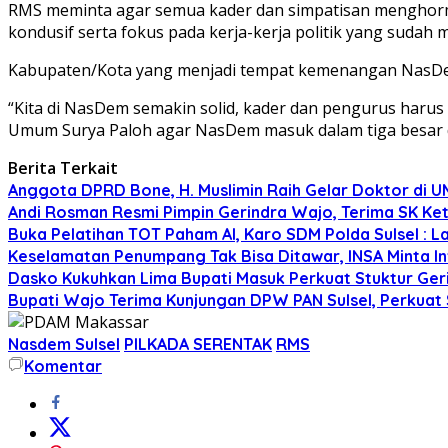
RMS meminta agar semua kader dan simpatisan menghormat
kondusif serta fokus pada kerja-kerja politik yang sudah m
Kabupaten/Kota yang menjadi tempat kemenangan NasDem S
“Kita di NasDem semakin solid, kader dan pengurus harus 
Umum Surya Paloh agar NasDem masuk dalam tiga besar di 
Berita Terkait
Anggota DPRD Bone, H. Muslimin Raih Gelar Doktor di UMI,
Andi Rosman Resmi Pimpin Gerindra Wajo, Terima SK Ke
Buka Pelatihan TOT Paham AI, Karo SDM Polda Sulsel : L
Keselamatan Penumpang Tak Bisa Ditawar, INSA Minta Inv
Dasko Kukuhkan Lima Bupati Masuk Perkuat Stuktur Gerin
Bupati Wajo Terima Kunjungan DPW PAN Sulsel, Perkuat
Nasdem Sulsel
PILKADA SERENTAK
RMS
Komentar