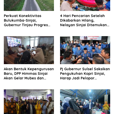
Perkuat Konektivitas
4 Hari Pencarian Setelah
Bulukumba-Sinjai,
Dikabarkan Hilang,
Gubernur Tinjau Progres
Nelayan Sinjai Ditemukan
MYP Paket 1 Ruas Tanaberu-
Terbujur Kaku di Perairan
Tanete-Kajang
Bulukumba
Akan Bentuk Kepengurusan
Pj Gubernur Sulsel Saksikan
Baru, DPP Himmas Sinjai
Pengukuhan Kopri Sinjai,
Akan Gelar Mubes dan
Harap Jadi Pelopor
Tudang Sipulung
Reformasi Birokrasi di
Daerah