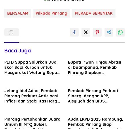
BERSALAM
Pilkada Pinrang
PILKADA SERENTAK
Baca Juga
PLTD Suppa Salurkan Dua
Bupati Irwan Tinjau Abrasi
Ekor Sapi Kurban untuk
di Duampanua, Pemkab
Masyarakat Watang Suppa
Pinrang Siapkan
dan Tellumpanua
Penanganan
Jelang Idul Adha, Pemkab
Pemkab Pinrang Perkuat
Pinrang Perkuat Antisipasi
Sinergi dengan KPP,
Inflasi dan Stabilitas Harga
Aisyiyah dan BPJS
Pangan
Ketenagakerjaan
Pinrang Pertahankan Juara
Audit LKPD 2025 Rampung,
Umum III MTQ Sulsel,
Pemkab Pinrang Siap