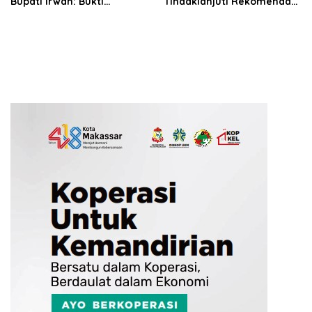
Bupati Irwan: Bukti
Tindaklanjuti Rekomendasi
Pembinaan Generasi
BPK
Qur’ani Berjalan Baik