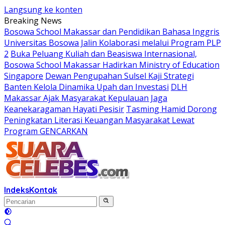
Langsung ke konten
Breaking News
Bosowa School Makassar dan Pendidikan Bahasa Inggris
Universitas Bosowa Jalin Kolaborasi melalui Program PLP
2
Buka Peluang Kuliah dan Beasiswa Internasional,
Bosowa School Makassar Hadirkan Ministry of Education
Singapore
Dewan Pengupahan Sulsel Kaji Strategi
Banten Kelola Dinamika Upah dan Investasi
DLH
Makassar Ajak Masyarakat Kepulauan Jaga
Keanekaragaman Hayati Pesisir
Tasming Hamid Dorong
Peningkatan Literasi Keuangan Masyarakat Lewat
Program GENCARKAN
Indeks
Kontak