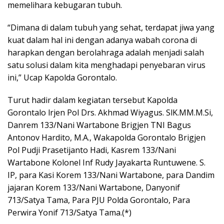
memelihara kebugaran tubuh.
“Dimana di dalam tubuh yang sehat, terdapat jiwa yang
kuat dalam hal ini dengan adanya wabah corona di
harapkan dengan berolahraga adalah menjadi salah
satu solusi dalam kita menghadapi penyebaran virus
ini,” Ucap Kapolda Gorontalo.
Turut hadir dalam kegiatan tersebut Kapolda
Gorontalo lrjen Pol Drs. Akhmad Wiyagus. SlK.MM.M.Si,
Danrem 133/Nani Wartabone Brigjen TNI Bagus
Antonov Hardito, M.A., Wakapolda Gorontalo Brigjen
Pol Pudji Prasetijanto Hadi, Kasrem 133/Nani
Wartabone Kolonel Inf Rudy Jayakarta Runtuwene. S.
IP, para Kasi Korem 133/Nani Wartabone, para Dandim
jajaran Korem 133/Nani Wartabone, Danyonif
713/Satya Tama, Para PJU Polda Gorontalo, Para
Perwira Yonif 713/Satya Tama.(*)