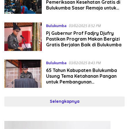
Pemeriksaan Kesehatan Gratis di
Bulukumba Sasar Remaja untuk
Deteksi Dini Penyakit Tidak
Menular
Bulukumba
03/02/2025 8:52 PM
Pj Gubernur Prof Fadjry Djufry
Pastikan Program Makan Bergizi
Gratis Berjalan Baik di Bulukumba
Bulukumba
03/02/2025 8:43 PM
65 Tahun Kabupaten Bulukumba
Usung Tema Ketahanan Pangan
untuk Pembangunan
Berkelanjutan, Prof Fadjry Djufry:
Sesuai dengan Asta Cita Presiden
Selengkapnya