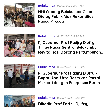
Bulukumba
06/02/2025 2:01 PM
HMI Cabang Bulukumba Gelar
Dialog Publik Ajak Rekonsiliasi
Pasca Pilkada
Bulukumba
04/02/2025 5:58 AM
Pj Gubernur Prof Fadjry Djufry
Tinjau Pasar Sentral Bulukumba,
Revitalisasi Dorong Pertumbuhan
Ekonomi Daerah
Bulukumba
03/02/2025 11:13 PM
Pj Gubernur Prof Fadjry Djufry –
Bupati Andi Utta Resmikan Partai
Merpati dengan Pelepasan Burung
Merpati
Bulukumba
03/02/2025 10:50 PM
Dihadiri Prof Fadjry Djufry,