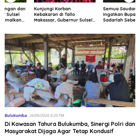
Kunjungi Korban
Semua Saudara Kandung
Kebakaran di Tallo
Ingatkan Bupati Gowa:
Makassar, Gubernur Sulsel
Sadarlah Sebelum Anda
Serahkan Bantuan Rp795
Disadarkan Fakta Hukum
Juta
Bulukumba
26/06/2026 8:20 PM
Di Kawasan Tahura Bulukumba, Sinergi Polri dan
Masyarakat Dijaga Agar Tetap Kondusif