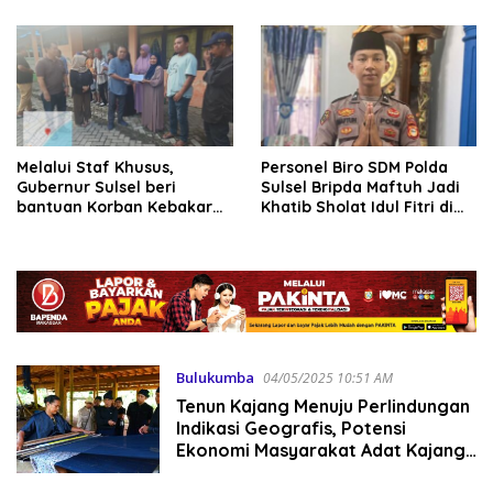
Melalui Staf Khusus,
Personel Biro SDM Polda
Gubernur Sulsel beri
Sulsel Bripda Maftuh Jadi
bantuan Korban Kebakaran
Khatib Sholat Idul Fitri di
di Bulukumba
Bulukumba
Bulukumba
04/05/2025 10:51 AM
Tenun Kajang Menuju Perlindungan
Indikasi Geografis, Potensi
Ekonomi Masyarakat Adat Kajang
Semakin Terbuka