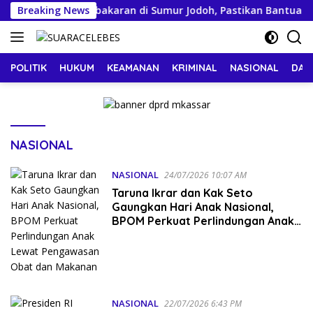
Langsung
injau Korban Kebakaran di Sumur Jodoh, Pastikan Bantuan Se
Breaking News
ke
konten
POLITIK
HUKUM
KEAMANAN
KRIMINAL
NASIONAL
DAE
NASIONAL
NASIONAL
24/07/2026 10:07 AM
Taruna Ikrar dan Kak Seto
Gaungkan Hari Anak Nasional,
BPOM Perkuat Perlindungan Anak
Lewat Pengawasan Obat dan
Makanan
NASIONAL
22/07/2026 6:43 PM