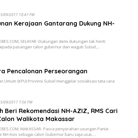
15/09/2017 10:47 PM
unan Kerajaan Gantarang Dukung NH-
BES.COM, SELAYAR -Dukungan demi dukungan tak henti
kepada pasangan calon gubernur dan wagub Sulsel,…
Cara Pencalonan Perseorangan
Umum (KPU) Provinsi Sulsel menggelar sosialisasi tata cara
5/09/2017 7:56 PM
h Beri Rekomendasi NH-AZIZ, RMS Cari
Calon Walikota Makassar
BES.COM, MAKASSAR- Pasca penyerahan usungan Partai
 NH-Asis sebagai calon Gubernur baru saja usai….