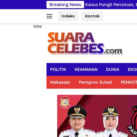
Langsung
Breaking News
Kasus Pungli Perizinan, Bupati Gowa
ke
konten
Indeks
Kontak
tutup
POLITIK
KEAMANAN
DUNIA
EKO
Makassar
Pemprov Sulsel
PEMKO