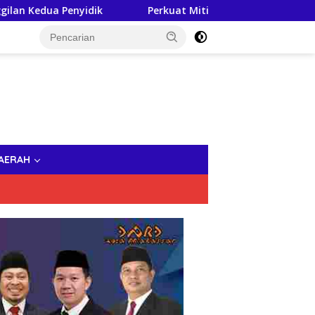
Penyidik
Perkuat Mitigasi Kekeringan, Gubernur Sulsel
AERAH