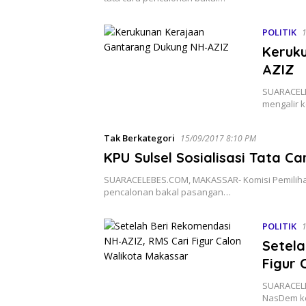
POLITIK
Keruk
AZIZ
SUARACELE
mengalir 
Tak Berkategori
15/09/2017 8:10 PM
KPU Sulsel Sosialisasi Tata 
SUARACELEBES.COM, MAKASSAR- Komisi Pemilihan 
pencalonan bakal pasangan…
POLITIK
1
Setela
Figur 
SUARACELE
NasDem ke