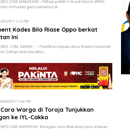
BES.COM, MAKASSAR – Pilihan politik H. Rusdi Masse (RMS)
sten terhadap garis partainya di…
/09/2017 1:13 PM
ent Kades Bila Riase Oppo berkat
tan Ini
BES. COM, SIDRAP – – Pemilihan kepala desa (Kades) serentak
en Sidrap telah berakhir,…
6/09/2017 1:08 PM
 Cara Warga di Toraja Tunjukkan
gan ke IYL-Cakka
BES.COM, RANTEPAO- Beragam cara dilakukan para relawan