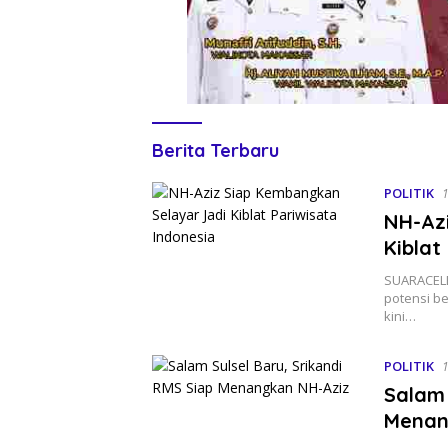
SUARACELEBES
Berita Terbaru
POLITIK
1
NH-Az
Kiblat
SUARACELE
potensi b
kini…
POLITIK
1
Salam 
Menan