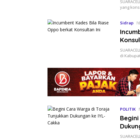
SUARACELE
yang konsi
Sidrap
16
Incumb
Konsul
SUARACELE
di Kabupat
POLITIK
1
Begini
Dukun
SUARACELE