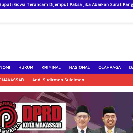
 Terancam Dijemput Paksa Jika Abaikan Surat Panggilan Kedua 
NOMI
HUKUM
KRIMINAL
NASIONAL
OLAHRAGA
D
T MAKASSAR
Andi Sudirman Sulaiman