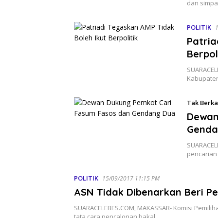
dan simpa
POLITIK
Patria
Berpol
SUARACELE
Kabupaten 
Tak Berka
Dewan
Genda
SUARACEL
pencarian
POLITIK
15/09/2017 11:15 PM
ASN Tidak Dibenarkan Beri P
SUARACELEBES.COM, MAKASSAR- Komisi Pemilihan
tata cara pencalonan bakal…