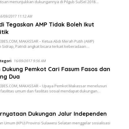
tisan menunjukkan dukungannya di Pilgub SulSel 2018…
16/09/2017 11:12 AM
di Tegaskan AMP Tidak Boleh Ikut
itik
BES.COM, MAKASSAR – Ketua Abdi Merah Putih (AMP)
Sidrap, Patridi angkat bicara terkait keberadaan…
tegori
16/09/2017 9:56 AM
 Dukung Pemkot Cari Fasum Fasos dan
ng Dua
EBES.COM, MAKASSAR – Upaya Pemkot Makassar menelusuri
 fasilitas umum dan fasilitas sosial mendapat dukungan…
ernyataan Dukungan Jalur Independen
 Umum (KPU) Provinsi Sulawesi Selatan menggelar sosialisasi