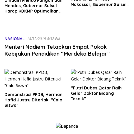
Makassar, Gubernur Sulsel
Sadarlah Sebelum Anda
Serahkan Bantuan Rp795
Disadarkan Fakta Hukum
Juta
NASIONAL
14/12/2019 4:32 PM
Menteri Nadiem Tetapkan Empat Pokok
Kebijakan Pendidikan “Merdeka Belajar”
“Putri Dubes Qatar Raih
Gelar Doktor Bidang
Demonstrasi PPDB, Herman
Teknik”
Hafid Justru Diteriaki “Calo
Siswa”