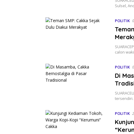
SUARACELE
Sulsel, A
POLITIK
0
Teman 
Merak
SUARACEPE
calon wak
POLITIK
Di Mas
Tradis
SUARACEL
tersendir
POLITIK
2
Kunju
“Keru