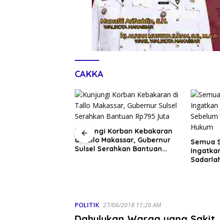
CAKKA
Kunjungi Korban Kebakaran
di Tallo Makassar, Gubernur
enko Pangan dan
Semua 
Sulsel Serahkan Bantuan
ernur Sulsel
Ingatka
Rp795 Juta
P Optimalkan
Sadarla
merintah untuk
Disadar
POLITIK
27/06/2018 11:20 AM
Dahulukan Warga yang Sakit,