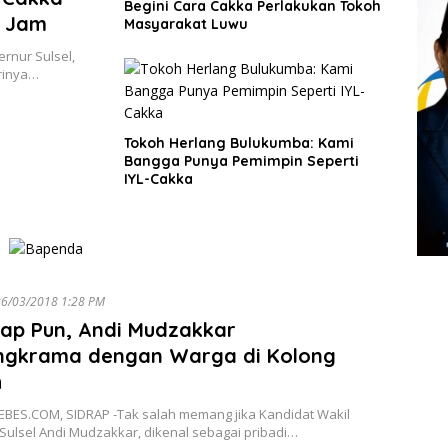
Begini Cara Cakka Perlakukan Tokoh
u Jam
Masyarakat Luwu
rnur Sulsel,
trinya…
Tokoh Herlang Bulukumba: Kami
Bangga Punya Pemimpin Seperti
IYL-Cakka
6/03/2018 1:28 PM
rap Pun, Andi Mudzakkar
ngkrama dengan Warga di Kolong
h
BES.COM, SIDRAP -Tak salah memang jika Kandidat Wakil
Sulsel Andi Mudzakkar, dikenal sebagai pribadi…