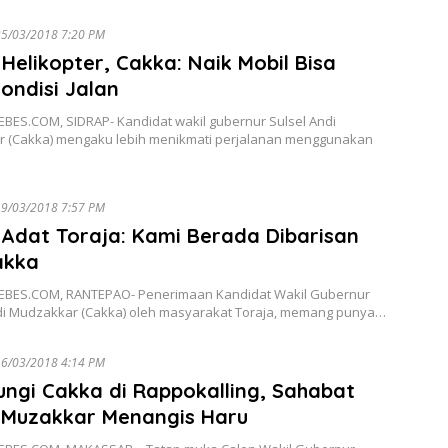
5/03/2018 7:20 PM
Helikopter, Cakka: Naik Mobil Bisa
ondisi Jalan
BES.COM, SIDRAP- Kandidat wakil gubernur Sulsel Andi
 (Cakka) mengaku lebih menikmati perjalanan menggunakan
9/03/2018 7:57 PM
Adat Toraja: Kami Berada Dibarisan
akka
BES.COM, RANTEPAO- Penerimaan Kandidat Wakil Gubernur
ndi Mudzakkar (Cakka) oleh masyarakat Toraja, memang punya…
6/03/2018 4:14 PM
ungi Cakka di Rappokalling, Sahabat
 Muzakkar Menangis Haru