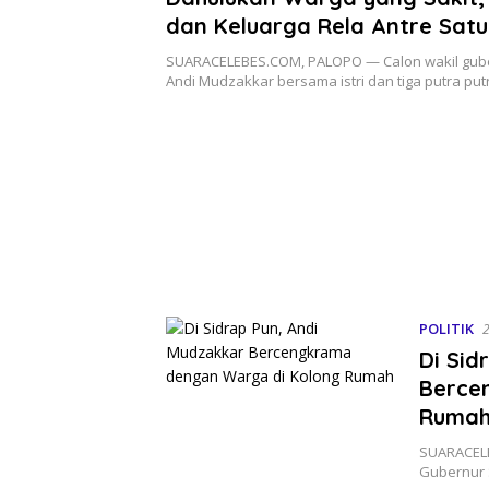
dan Keluarga Rela Antre Sat
SUARACELEBES.COM, PALOPO — Calon wakil gube
Andi Mudzakkar bersama istri dan tiga putra pu
POLITIK
2
Di Sid
Berce
Ruma
SUARACELE
Gubernur 