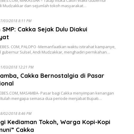
BES.COM, MAKASSAR – Tatap muka Calon Wakil Gubernur
ndi Mudzakkar dan sejumlah tokoh masyarakat…
7/03/2018 8:11 PM
SMP: Cakka Sejak Dulu Diakui
yat
BES. COM, PALOPO -Memanfaatkan waktu istirahat kampanye,
il gubernur Sulsel, Andi Mudzakkar, menghadiri pernikahan…
01/03/2018 12:21 PM
amba, Cakka Bernostalgia di Pasar
ional
EBES.COM, MASAMBA- Pasar bagi Cakka menyimpan kenangan
i. Itulah mengapa semasa dua periode menjabat Bupati…
8/02/2018 8:46 PM
ngi Kediaman Tokoh, Warga Kopi-Kopi
muni” Cakka