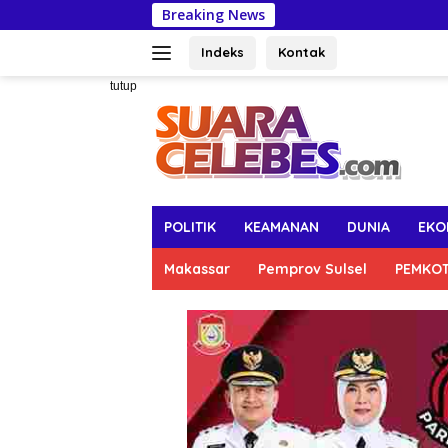
Langsung
Breaking News
Kabupaten
ke
konten
Indeks
Kontak
tutup
POLITIK
KEAMANAN
DUNIA
EKO
Makassar
Pemprov Sulsel
PEMKO