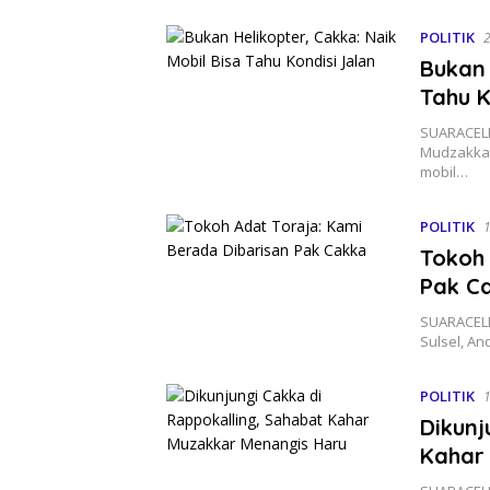
POLITIK
2
Bukan 
Tahu K
SUARACELE
Mudzakkar
mobil…
POLITIK
1
Tokoh 
Pak C
SUARACELE
Sulsel, A
POLITIK
1
Dikunj
Kahar