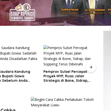
Saudara Kandung
Pemprov Sulsel Percepat
n Bupati Gowa:
Proyek MYP, Ruas Jalan
KOPR
h Sebelum Anda
Strategis di Bone, Sidrap,
Siap
kan Fakta Hukum
dan Soppeng Terus Dibenahi
Keme
Peng
Pere
Berba
 Cakka