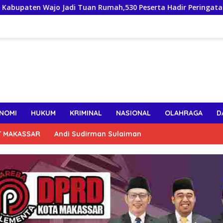
 Wajo Jadi Tuan Rumah,530 Peserta Hadir Peringatan HUT ke-23
NOMI
HUKUM
KRIMINAL
NASIONAL
OLAHRAGA
D
T MAKASSAR
Andi Sudirman Sulaiman