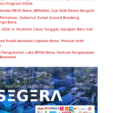
lui Program KISAK
hkodai PBVSI Bone, BERAMAL Cup 2026 Resmi Bergulir
 Pertanian, Gubernur Sulsel Ground Breaking
Bengo Bone
2026: H. Muslimin Calon Tunggal, Harapan Baru Voli
ti Rusdi Apresiasi Capaian Bone, Perkuat Arah
h
ri Pengukuhan Loka BPOM Bone, Perkuat Pengawasan
 Bosowasi