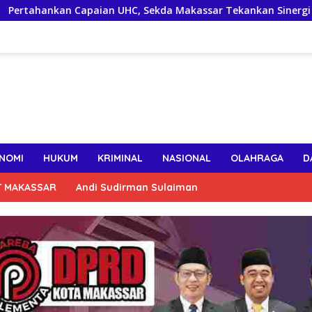
aian UHC, Sekda Makassar Tekankan Sinergi Lintas OPD Jaga K
NOMI
HUKUM
KRIMINAL
NASIONAL
OLAHRAGA
D
T MAKASSAR
Andi Sudirman Sulaiman