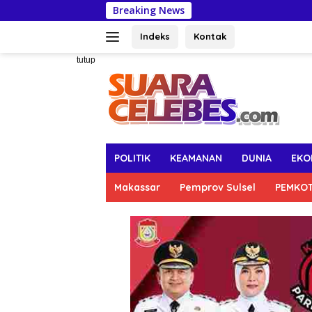
Langsung
Breaking News
Pertahankan Cap
ke
konten
Indeks
Kontak
tutup
POLITIK
KEAMANAN
DUNIA
EKO
Makassar
Pemprov Sulsel
PEMKO