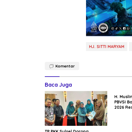
HJ. SITTI MARYAM
Komentar
Baca Juga
H. Musl
PBVSI B
2026 Res
TP PKK Sulsel Dorong