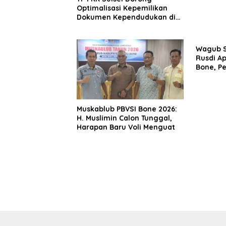
Optimalisasi Kepemilikan
Dokumen Kependudukan di
Kabupaten Bone melalui
Program KISAK
Wagub S
Rusdi Ap
Bone, P
Pemban
Muskablub PBVSI Bone 2026:
H. Muslimin Calon Tunggal,
Harapan Baru Voli Menguat