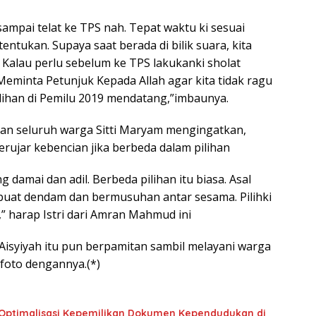
sampai telat ke TPS nah. Tepat waktu ki sesuai
entukan. Supaya saat berada di bilik suara, kita
 Kalau perlu sebelum ke TPS lakukanki sholat
Meminta Petunjuk Kepada Allah agar kita tidak ragu
ihan di Pemilu 2019 mendatang,”imbaunya.
epan seluruh warga Sitti Maryam mengingatkan,
erujar kebencian jika berbeda dalam pilihan
 damai dan adil. Berbeda pilihan itu biasa. Asal
uat dendam dan bermusuhan antar sesama. Pilihki
a,” harap Istri dari Amran Mahmud ini
 Aisyiyah itu pun berpamitan sambil melayani warga
foto dengannya.(*)
 Optimalisasi Kepemilikan Dokumen Kependudukan di