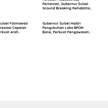
Pertanian, Gubernur Sulsel
Ground Breaking Rehabilitasi
Irigasi Bengo Bone
ulsel Fatmawati
Gubernur Sulsel Hadiri
resiasi Capaian
Pengukuhan Loka BPOM
erkuat Arah
Bone, Perkuat Pengawasan
gunan Daerah
Obat dan Makanan di
Bosowasi