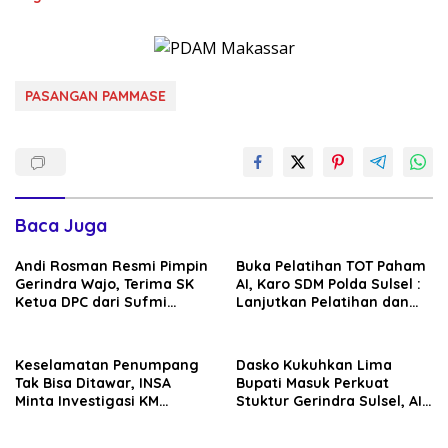
PASANGAN PAMMASE
Baca Juga
Andi Rosman Resmi Pimpin
Buka Pelatihan TOT Paham
Gerindra Wajo, Terima SK
AI, Karo SDM Polda Sulsel :
Ketua DPC dari Sufmi
Lanjutkan Pelatihan dan
Dasco Ahmad
Edukasi Terhadap Pelajar di
Seluruh Wilayah Saudara
Keselamatan Penumpang
Dasko Kukuhkan Lima
Tak Bisa Ditawar, INSA
Bupati Masuk Perkuat
Minta Investigasi KM
Stuktur Gerindra Sulsel, AIA
Mutiara Sentosa II Objektif
Targetkan Konsolidasi
hingga Tingkat TPS