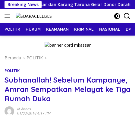
Langsung
ir Minum Makassar dan Karang Taruna Gelar Donor Darah
Breaking News
ke
konten
POLITIK
HUKUM
KEAMANAN
KRIMINAL
NASIONAL
DAE
Beranda
POLITIK
POLITIK
Subhanallah! Sebelum Kampanye,
Amran Sempatkan Melayat ke Tiga
Rumah Duka
M Annas
01/03/2018 4:17 PM