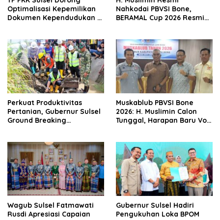
Optimalisasi Kepemilikan
Nahkodai PBVSI Bone,
Dokumen Kependudukan di
BERAMAL Cup 2026 Resmi
Kabupaten Bone melalui
Bergulir
Program KISAK
Perkuat Produktivitas
Muskablub PBVSI Bone
Pertanian, Gubernur Sulsel
2026: H. Muslimin Calon
Ground Breaking
Tunggal, Harapan Baru Voli
Rehabilitasi Irigasi Bengo
Menguat
Bone
Wagub Sulsel Fatmawati
Gubernur Sulsel Hadiri
Rusdi Apresiasi Capaian
Pengukuhan Loka BPOM