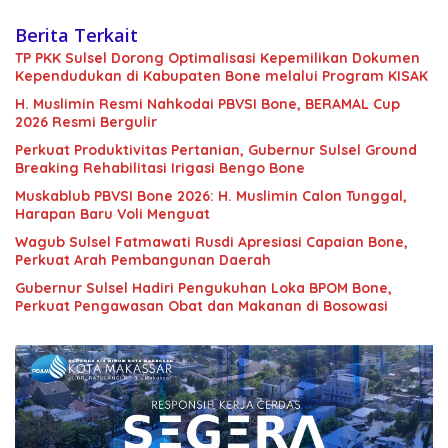
Berita Terkait
TP PKK Sulsel Dorong Optimalisasi Kepemilikan Dokumen
Kependudukan di Kabupaten Bone melalui Program KISAK
H. Muslimin Resmi Nahkodai PBVSI Bone, BERAMAL Cup
2026 Resmi Bergulir
Perkuat Produktivitas Pertanian, Gubernur Sulsel Ground
Breaking Rehabilitasi Irigasi Bengo Bone
Muskablub PBVSI Bone 2026: H. Muslimin Calon Tunggal,
Harapan Baru Voli Menguat
Wagub Sulsel Fatmawati Rusdi Apresiasi Capaian Bone,
Perkuat Arah Pembangunan Daerah
Gubernur Sulsel Hadiri Pengukuhan Loka BPOM Bone,
Perkuat Pengawasan Obat dan Makanan di Bosowasi