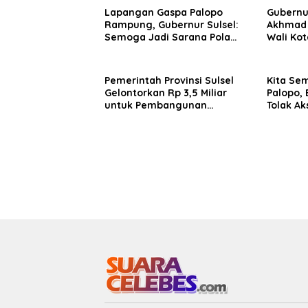
Lapangan Gaspa Palopo
Gubernur
Rampung, Gubernur Sulsel:
Akhmad 
Semoga Jadi Sarana Pola
Wali Kot
Hidup Sehat Warga
Palopo
Pemerintah Provinsi Sulsel
Kita Sem
Gelontorkan Rp 3,5 Miliar
Palopo,
untuk Pembangunan
Tolak Ak
Lapangan Gaspa dan
Anarkhi
Dukungan UMKM di Palopo
Palopo