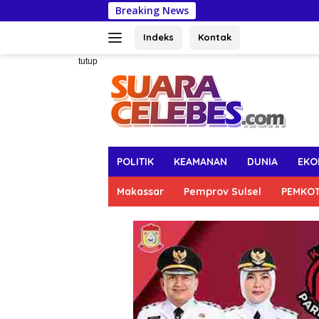
Langsung
Breaking News
Angg
ke
konten
Indeks
Kontak
tutup
POLITIK
KEAMANAN
DUNIA
EKO
Makassar
Pemprov Sulsel
PEMKO