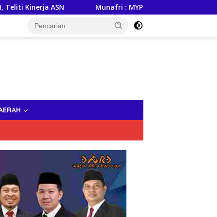
erja ASN
Munafri : MYP Gubernur Sulsel, Andi Sudirman 
AERAH