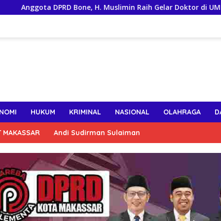
ota DPRD Bone, H. Muslimin Raih Gelar Doktor di UMI, Teliti Kin
NOMI
HUKUM
KRIMINAL
NASIONAL
OLAHRAGA
D
T MAKASSAR
Andi Sudirman Sulaiman