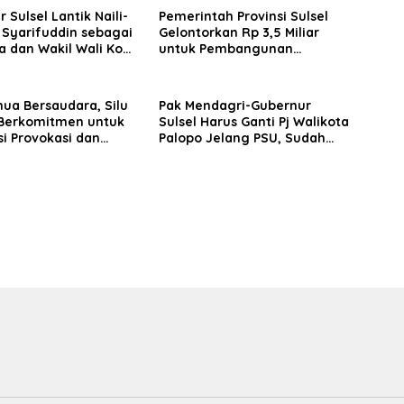
 Sulsel Lantik Naili-
Pemerintah Provinsi Sulsel
Syarifuddin sebagai
Gelontorkan Rp 3,5 Miliar
a dan Wakil Wali Kota
untuk Pembangunan
Lapangan Gaspa dan
Dukungan UMKM di Palopo
ua Bersaudara, Silu
Pak Mendagri-Gubernur
 Berkomitmen untuk
Sulsel Harus Ganti Pj Walikota
si Provokasi dan
Palopo Jelang PSU, Sudah
sme jelang PSU
Diduga Tak Netral di Pilkada