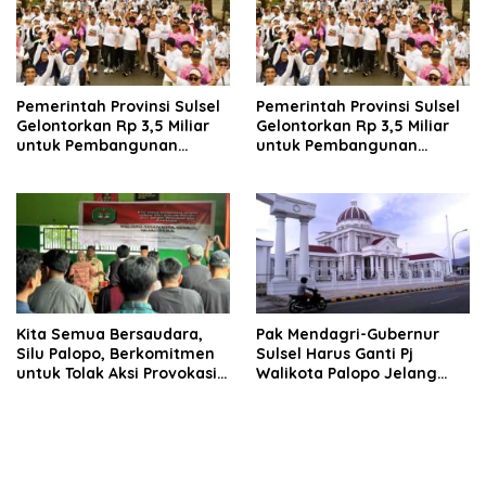
Pemerintah Provinsi Sulsel
Pemerintah Provinsi Sulsel
Gelontorkan Rp 3,5 Miliar
Gelontorkan Rp 3,5 Miliar
untuk Pembangunan
untuk Pembangunan
Lapangan Gaspa dan
Lapangan Gaspa dan
Dukungan UMKM di Palopo
Dukungan UMKM di Palopo
Kita Semua Bersaudara,
Pak Mendagri-Gubernur
Silu Palopo, Berkomitmen
Sulsel Harus Ganti Pj
untuk Tolak Aksi Provokasi
Walikota Palopo Jelang
dan Anarkhisme jelang PSU
PSU, Sudah Diduga Tak
Palopo
Netral di Pilkada