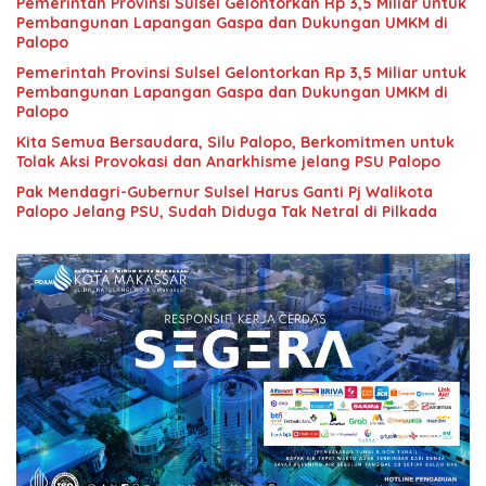
Pemerintah Provinsi Sulsel Gelontorkan Rp 3,5 Miliar untuk
Pembangunan Lapangan Gaspa dan Dukungan UMKM di
Palopo
Pemerintah Provinsi Sulsel Gelontorkan Rp 3,5 Miliar untuk
Pembangunan Lapangan Gaspa dan Dukungan UMKM di
Palopo
Kita Semua Bersaudara, Silu Palopo, Berkomitmen untuk
Tolak Aksi Provokasi dan Anarkhisme jelang PSU Palopo
Pak Mendagri-Gubernur Sulsel Harus Ganti Pj Walikota
Palopo Jelang PSU, Sudah Diduga Tak Netral di Pilkada