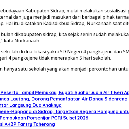
udayaan Kabupaten Sidrap, mulai melakukan sosialisasi p
 Internal dan juga menjadi masukan dari berbagai pihak te
. Hal itu dikatakan Kadisdikbud Sidrap, Nurkanaah saat dit
6 bulan dikabupaten sidrap, kita sejak senin sudah melakuk
,” kata Nurkanaah.
sekolah di dua lokasi yakni SD Negeri 4 pangkajene dan S
eri 4 pangkejene tidak menerapkan 5 hari sekolah.
n hanya satu sekolah yang akan menjadi percontohan untuk
Peserta Tampil Memukau, Bupati Syaharuudin Alrif Beri Ap
n Panca Lautang, Dorong Pemanfaatan Air Danau Sidenreng
 Antar Langsung Dua Anaknya
ajene-Rappang di Sidrap, Targetkan Segera Rampung un
Pembukaan Porsenijar PGRI Sulsel 2026
asi AKBP Fantry Taherong