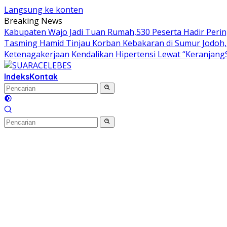
Langsung ke konten
Breaking News
Kabupaten Wajo Jadi Tuan Rumah,530 Peserta Hadir Perin
Tasming Hamid Tinjau Korban Kebakaran di Sumur Jodoh,
Ketenagakerjaan
Kendalikan Hipertensi Lewat “Keranjang
Indeks
Kontak