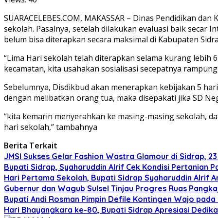
SUARACELEBES.COM, MAKASSAR – Dinas Pendidikan dan Keb
sekolah. Pasalnya, setelah dilakukan evaluasi baik secar
belum bisa diterapkan secara maksimal di Kabupaten Sidrap
“Lima Hari sekolah telah diterapkan selama kurang lebih 
kecamatan, kita usahakan sosialisasi secepatnya rampung
Sebelumnya, Disdikbud akan menerapkan kebijakan 5 hari 
dengan melibatkan orang tua, maka disepakati jika SD Neg
“kita kemarin menyerahkan ke masing-masing sekolah, da
hari sekolah,” tambahnya
Berita Terkait
JMSI Sukses Gelar Fashion Wastra Glamour di Sidrap, 23 
Bupati Sidrap, Syaharuddin Alrif Cek Kondisi Pertania
Hari Pertama Sekolah, Bupati Sidrap Syaharuddin Alrif
Gubernur dan Wagub Sulsel Tinjau Progres Ruas Pangk
Bupati Andi Rosman Pimpin Defile Kontingen Wajo pada 
Hari Bhayangkara ke-80, Bupati Sidrap Apresiasi Dedik