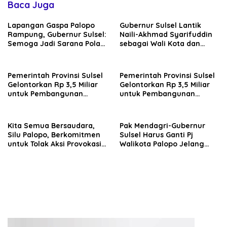
Baca Juga
Lapangan Gaspa Palopo
Gubernur Sulsel Lantik
Rampung, Gubernur Sulsel:
Naili-Akhmad Syarifuddin
Semoga Jadi Sarana Pola
sebagai Wali Kota dan
Hidup Sehat Warga
Wakil Wali Kota Palopo
Pemerintah Provinsi Sulsel
Pemerintah Provinsi Sulsel
Gelontorkan Rp 3,5 Miliar
Gelontorkan Rp 3,5 Miliar
untuk Pembangunan
untuk Pembangunan
Lapangan Gaspa dan
Lapangan Gaspa dan
Dukungan UMKM di Palopo
Dukungan UMKM di Palopo
Kita Semua Bersaudara,
Pak Mendagri-Gubernur
Silu Palopo, Berkomitmen
Sulsel Harus Ganti Pj
untuk Tolak Aksi Provokasi
Walikota Palopo Jelang
dan Anarkhisme jelang PSU
PSU, Sudah Diduga Tak
Palopo
Netral di Pilkada