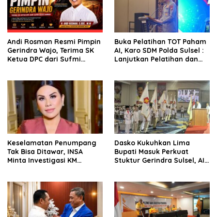
Andi Rosman Resmi Pimpin
Buka Pelatihan TOT Paham
Gerindra Wajo, Terima SK
AI, Karo SDM Polda Sulsel :
Ketua DPC dari Sufmi
Lanjutkan Pelatihan dan
Dasco Ahmad
Edukasi Terhadap Pelajar di
Seluruh Wilayah Saudara
Keselamatan Penumpang
Dasko Kukuhkan Lima
Tak Bisa Ditawar, INSA
Bupati Masuk Perkuat
Minta Investigasi KM
Stuktur Gerindra Sulsel, AIA
Mutiara Sentosa II Objektif
Targetkan Konsolidasi
hingga Tingkat TPS