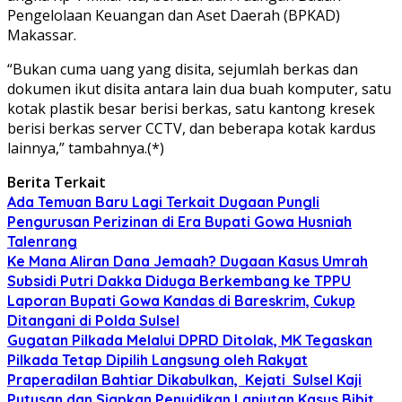
Pengelolaan Keuangan dan Aset Daerah (BPKAD)
Makassar.
“Bukan cuma uang yang disita, sejumlah berkas dan
dokumen ikut disita antara lain dua buah komputer, satu
kotak plastik besar berisi berkas, satu kantong kresek
berisi berkas server CCTV, dan beberapa kotak kardus
lainnya,” tambahnya.(*)
Berita Terkait
Ada Temuan Baru Lagi Terkait Dugaan Pungli
Pengurusan Perizinan di Era Bupati Gowa Husniah
Talenrang
Ke Mana Aliran Dana Jemaah? Dugaan Kasus Umrah
Subsidi Putri Dakka Diduga Berkembang ke TPPU
Laporan Bupati Gowa Kandas di Bareskrim, Cukup
Ditangani di Polda Sulsel
Gugatan Pilkada Melalui DPRD Ditolak, MK Tegaskan
Pilkada Tetap Dipilih Langsung oleh Rakyat
Praperadilan Bahtiar Dikabulkan, Kejati Sulsel Kaji
Putusan dan Siapkan Penyidikan Lanjutan Kasus Bibit