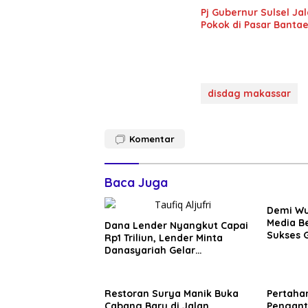
Pj Gubernur Sulsel J
Pokok di Pasar Banta
disdag makassar
Komentar
Baca Juga
Demi Wu
Media Be
Dana Lender Nyangkut Capai
Sukses 
Rp1 Triliun, Lender Minta
Danasyariah Gelar
Pertemuan
Restoran Surya Manik Buka
Pertaha
Cabang Baru di Jalan
Penganti