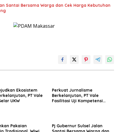
alan Santai Bersama Warga dan Cek Harga Kebutuhan
eng
judkan Ekosistem
Perkuat Jurnalisme
rkelanjutan, PT Vale
Berkelanjutan, PT Vale
Gelar UKW
Fasilitasi Uji Kompetensi
Wartawan Kolaborasi
bersama Dewan Pers dan
Bisnis Indonesia
nkan Pakaian
Pj Gubernur Sulsel Jalan
n Tradisional, Wiwi
Santai Bersama Warga dan