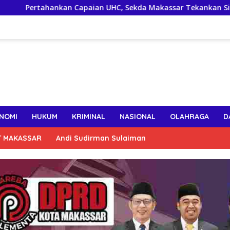
hankan Capaian UHC, Sekda Makassar Tekankan Sinergi Lintas 
NOMI
HUKUM
KRIMINAL
NASIONAL
OLAHRAGA
D
T MAKASSAR
Andi Sudirman Sulaiman