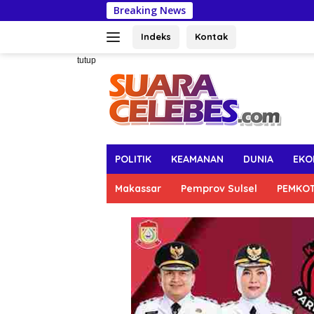
Langsung
Breaking News
Perta
ke
konten
Indeks
Kontak
tutup
POLITIK
KEAMANAN
DUNIA
EKO
Makassar
Pemprov Sulsel
PEMKO