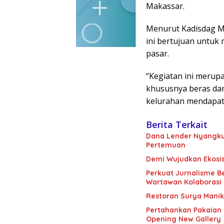
Makassar.
Menurut Kadisdag M
ini bertujuan untuk 
pasar.
“Kegiatan ini merup
khususnya beras d
kelurahan mendapatk
Berita Terkait
Dana Lender Nyangkut
Pertemuan
Demi Wujudkan Ekosis
Perkuat Jurnalisme Be
Wartawan Kolaborasi 
Restoran Surya Manik
Pertahankan Pakaian P
Opening New Gallery