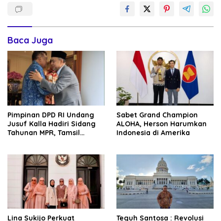
Baca Juga
Pimpinan DPD RI Undang
Sabet Grand Champion
Jusuf Kalla Hadiri Sidang
ALOHA, Herson Harumkan
Tahunan MPR, Tamsil
Indonesia di Amerika
Linrung: Momentum
Membangun Solidaritas
Kepemimpinan Bangsa
Lina Sukijo Perkuat
Teguh Santosa : Revolusi