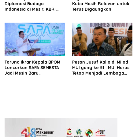
Diplomasi Budaya
Kuba Masih Relevan untuk
Indonesia di Mesir, KBRI
Terus Digaungkan
Kairo Dukung Kolaborasi
Fashion Muslim Bersama
Al-Azhar
Taruna Ikrar Kepala BPOM
Pesan Jusuf Kalla di Milad
Luncurkan SAPA SEMESTA
MUI yang ke 51 : MUI Harus
Jadi Mesin Baru
Tetap Menjadi Lembaga
Pendampingan UMKM
Pemberi Nasihat dan
Pangan Berbasis Digital
Fatwa, Bukan Ormas