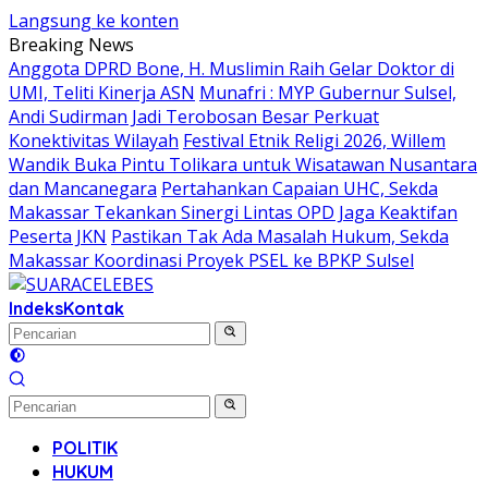
Langsung ke konten
Breaking News
Anggota DPRD Bone, H. Muslimin Raih Gelar Doktor di
UMI, Teliti Kinerja ASN
Munafri : MYP Gubernur Sulsel,
Andi Sudirman Jadi Terobosan Besar Perkuat
Konektivitas Wilayah
Festival Etnik Religi 2026, Willem
Wandik Buka Pintu Tolikara untuk Wisatawan Nusantara
dan Mancanegara
Pertahankan Capaian UHC, Sekda
Makassar Tekankan Sinergi Lintas OPD Jaga Keaktifan
Peserta JKN
Pastikan Tak Ada Masalah Hukum, Sekda
Makassar Koordinasi Proyek PSEL ke BPKP Sulsel
Indeks
Kontak
POLITIK
HUKUM