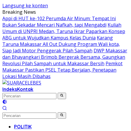
Langsung ke konten
Breaking News
Appi di HUT ke-102 Perumda Air Minum: Tempat Ini
Bukan Sekadar Mencari Nafkah, tapi Mengabdi
Kuliah
Umum di UNPRI Medan, Taruna Ikrar Paparkan Konsep
ABG untuk Wujudkan Kampus Kelas Dunia
Karang
Taruna Makassar All Out Dukung Program Wali kota,
Siap Jadi Motor Penggerak Pilah Sampah
DWP Makassar
dan Bhayangkari Brimob Bergerak Bersama, Gaungkan
Revolusi Pilah Sampah untuk Makassar Bersih
Pemkot
Makassar Pastikan PSEL Tetap Berjalan, Penetapan
Lokasi Masih Dibahas
Indeks
Kontak
POLITIK