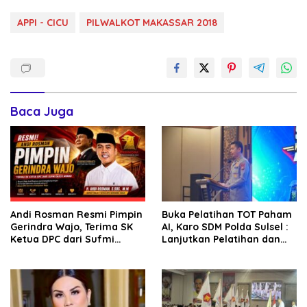
APPI - CICU
PILWALKOT MAKASSAR 2018
Baca Juga
Andi Rosman Resmi Pimpin
Buka Pelatihan TOT Paham
Gerindra Wajo, Terima SK
AI, Karo SDM Polda Sulsel :
Ketua DPC dari Sufmi
Lanjutkan Pelatihan dan
Dasco Ahmad
Edukasi Terhadap Pelajar di
Seluruh Wilayah Saudara