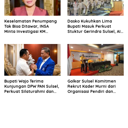
Keselamatan Penumpang
Dasko Kukuhkan Lima
Tak Bisa Ditawar, INSA
Bupati Masuk Perkuat
Minta Investigasi KM
Stuktur Gerindra Sulsel, AIA
Mutiara Sentosa II Objektif
Targetkan Konsolidasi
hingga Tingkat TPS
Bupati Wajo Terima
Golkar Sulsel Komitmen
Kunjungan DPW PAN Sulsel,
Rekrut Kader Murni dari
Perkuat Silaturahmi dan
Organisasi Pendiri dan
Sinergi Pembangunan
Didirikan
Daerah