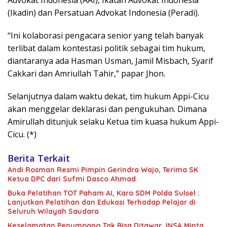
Advokat Indonesia (AAI), Ikatan Advokat Indonesia
(Ikadin) dan Persatuan Advokat Indonesia (Peradi).
“Ini kolaborasi pengacara senior yang telah banyak
terlibat dalam kontestasi politik sebagai tim hukum,
diantaranya ada Hasman Usman, Jamil Misbach, Syarif
Cakkari dan Amriullah Tahir,” papar Jhon.
Selanjutnya dalam waktu dekat, tim hukum Appi-Cicu
akan menggelar deklarasi dan pengukuhan. Dimana
Amirullah ditunjuk selaku Ketua tim kuasa hukum Appi-
Cicu. (*)
Berita Terkait
Andi Rosman Resmi Pimpin Gerindra Wajo, Terima SK
Ketua DPC dari Sufmi Dasco Ahmad
Buka Pelatihan TOT Paham AI, Karo SDM Polda Sulsel :
Lanjutkan Pelatihan dan Edukasi Terhadap Pelajar di
Seluruh Wilayah Saudara
Keselamatan Penumpang Tak Bisa Ditawar, INSA Minta