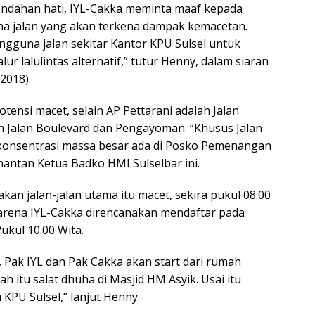
endahan hati, IYL-Cakka meminta maaf kepada
a jalan yang akan terkena dampak kemacetan.
guna jalan sekitar Kantor KPU Sulsel untuk
ur lalulintas alternatif,” tutur Henny, dalam siaran
2018).
otensi macet, selain AP Pettarani adalah Jalan
n Jalan Boulevard dan Pengayoman. “Khusus Jalan
 konsentrasi massa besar ada di Posko Pemenangan
mantan Ketua Badko HMI Sulselbar ini.
kan jalan-jalan utama itu macet, sekira pukul 08.00
Karena IYL-Cakka direncanakan mendaftar pada
ukul 10.00 Wita.
 Pak IYL dan Pak Cakka akan start dari rumah
ah itu salat dhuha di Masjid HM Asyik. Usai itu
 KPU Sulsel,” lanjut Henny.