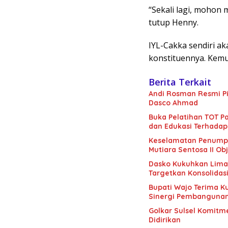
“Sekali lagi, mohon 
tutup Henny.
IYL-Cakka sendiri a
konstituennya. Kemu
Berita Terkait
Andi Rosman Resmi Pi
Dasco Ahmad
Buka Pelatihan TOT Pa
dan Edukasi Terhadap
Keselamatan Penumpan
Mutiara Sentosa II Obj
Dasko Kukuhkan Lima B
Targetkan Konsolidas
Bupati Wajo Terima K
Sinergi Pembanguna
Golkar Sulsel Komitme
Didirikan