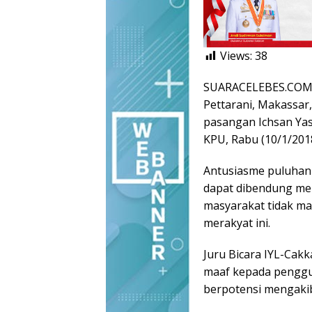
Views:
38
SUARACELEBES.COM, M
Pettarani, Makassar,
pasangan Ichsan Yas
KPU, Rabu (10/1/2018
Antusiasme puluhan 
dapat dibendung me
masyarakat tidak ma
merakyat ini.
Juru Bicara IYL-Ca
maaf kepada penggu
berpotensi mengaki