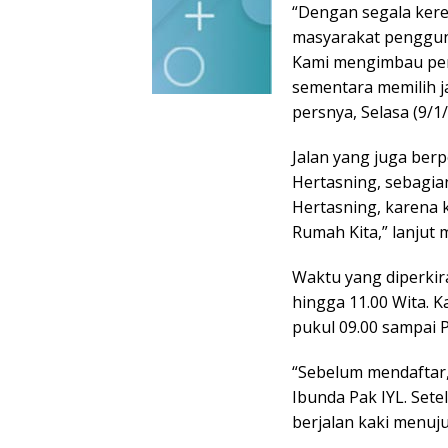
“Dengan segala ker
masyarakat penggun
Kami mengimbau peng
sementara memilih jal
persnya, Selasa (9/1/
Jalan yang juga berp
Hertasning, sebagia
Hertasning, karena
Rumah Kita,” lanjut 
Waktu yang diperkira
hingga 11.00 Wita. 
pukul 09.00 sampai P
“Sebelum mendaftar,
Ibunda Pak IYL. Setel
berjalan kaki menuju