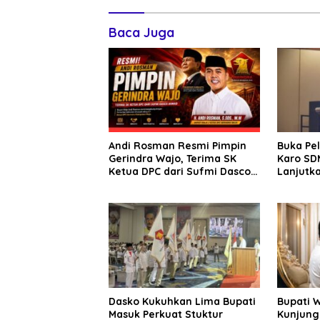
Baca Juga
Andi Rosman Resmi Pimpin
Buka Pe
Gerindra Wajo, Terima SK
Karo SDM
Ketua DPC dari Sufmi Dasco
Lanjutka
Ahmad
Edukasi 
Seluruh
Dasko Kukuhkan Lima Bupati
Bupati 
Masuk Perkuat Stuktur
Kunjung