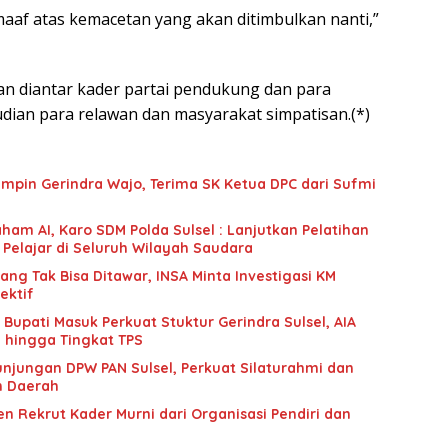
maaf atas kemacetan yang akan ditimbulkan nanti,”
kan diantar kader partai pendukung dan para
dian para relawan dan masyarakat simpatisan.(*)
mpin Gerindra Wajo, Terima SK Ketua DPC dari Sufmi
ham AI, Karo SDM Polda Sulsel : Lanjutkan Pelatihan
 Pelajar di Seluruh Wilayah Saudara
g Tak Bisa Ditawar, INSA Minta Investigasi KM
ektif
upati Masuk Perkuat Stuktur Gerindra Sulsel, AIA
i hingga Tingkat TPS
unjungan DPW PAN Sulsel, Perkuat Silaturahmi dan
n Daerah
n Rekrut Kader Murni dari Organisasi Pendiri dan