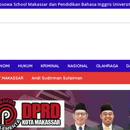
sar dan Pendidikan Bahasa Inggris Universitas Bosowa Jalin Ko
NOMI
HUKUM
KRIMINAL
NASIONAL
OLAHRAGA
D
T MAKASSAR
Andi Sudirman Sulaiman