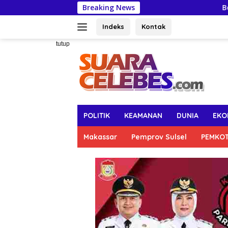
Langsung
Breaking News
Bosowa School Makas
ke
konten
Indeks
Kontak
tutup
POLITIK
KEAMANAN
DUNIA
EKO
Makassar
Pemprov Sulsel
PEMKO