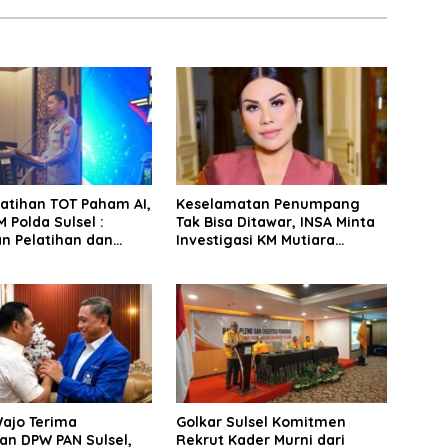
latihan TOT Paham AI,
Keselamatan Penumpang
 Polda Sulsel :
Tak Bisa Ditawar, INSA Minta
n Pelatihan dan
Investigasi KM Mutiara
Terhadap Pelajar di
Sentosa II Objektif
 Wilayah Saudara
Wajo Terima
Golkar Sulsel Komitmen
an DPW PAN Sulsel,
Rekrut Kader Murni dari