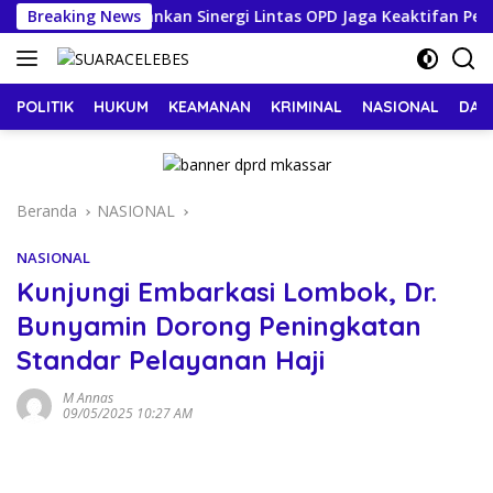
Langsung
kassar Tekankan Sinergi Lintas OPD Jaga Keaktifan Peserta J
Breaking News
ke
konten
POLITIK
HUKUM
KEAMANAN
KRIMINAL
NASIONAL
DAE
Beranda
NASIONAL
NASIONAL
Kunjungi Embarkasi Lombok, Dr.
Bunyamin Dorong Peningkatan
Standar Pelayanan Haji
M Annas
09/05/2025 10:27 AM