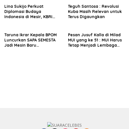
Kepemimpinan Bangsa
Lina Sukijo Perkuat
Teguh Santosa : Revolusi
Diplomasi Budaya
Kuba Masih Relevan untuk
Indonesia di Mesir, KBRI
Terus Digaungkan
Kairo Dukung Kolaborasi
Fashion Muslim Bersama
Al-Azhar
Taruna Ikrar Kepala BPOM
Pesan Jusuf Kalla di Milad
Luncurkan SAPA SEMESTA
MUI yang ke 51 : MUI Harus
Jadi Mesin Baru
Tetap Menjadi Lembaga
Pendampingan UMKM
Pemberi Nasihat dan
Pangan Berbasis Digital
Fatwa, Bukan Ormas