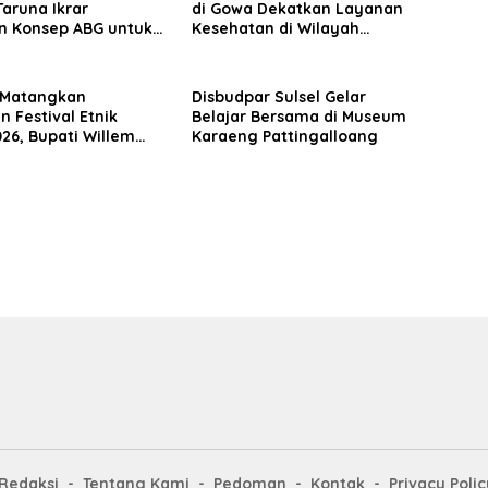
aruna Ikrar
di Gowa Dekatkan Layanan
n Konsep ABG untuk
Kesehatan di Wilayah
n Kampus Kelas
Pegunungan
a Matangkan
Disbudpar Sulsel Gelar
n Festival Etnik
Belajar Bersama di Museum
026, Bupati Willem
Karaeng Pattingalloang
Targetkan
naan Berjalan Sukses
i Etalase Budaya
Redaksi
Tentang Kami
Pedoman
Kontak
Privacy Polic