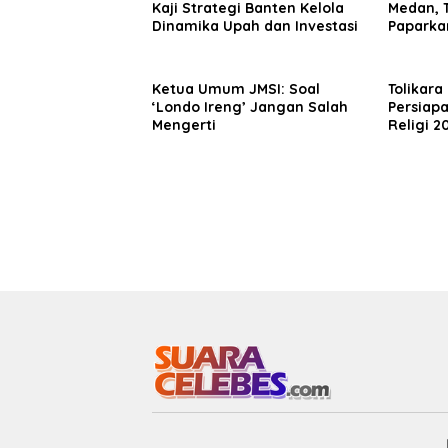
Kaji Strategi Banten Kelola
Medan, T
Dinamika Upah dan Investasi
Paparka
Wujudka
Dunia
Ketua Umum JMSI: Soal
Tolikar
‘Londo Ireng’ Jangan Salah
Persiapa
Mengerti
Religi 2
Wandik 
Pelaksa
dan Jad
Papua