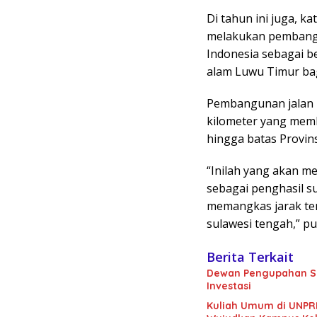
Di tahun ini juga, k
melakukan pembangu
Indonesia sebagai b
alam Luwu Timur ba
Pembangunan jalan l
kilometer yang memb
hingga batas Provin
“Inilah yang akan m
sebagai penghasil su
memangkas jarak tem
sulawesi tengah,” p
Berita Terkait
Dewan Pengupahan Sul
Investasi
Kuliah Umum di UNPRI