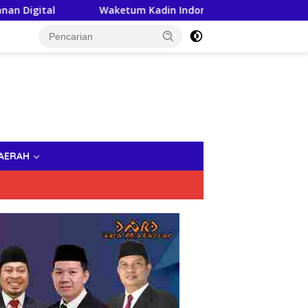
Waketum Kadin Indonesia, Andi Yuslim Patawari Jadi Dewan 
AERAH