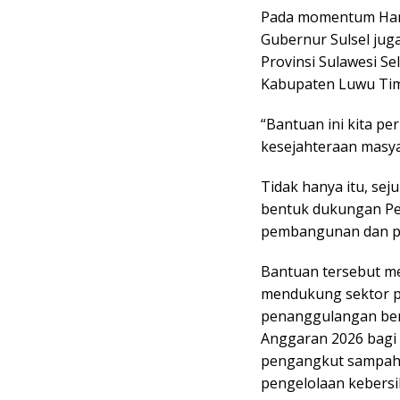
Pada momentum Hari
Gubernur Sulsel ju
Provinsi Sulawesi S
Kabupaten Luwu Tim
“Bantuan ini kita p
kesejahteraan masya
Tidak hanya itu, sej
bentuk dukungan Pem
pembangunan dan pe
Bantuan tersebut mel
mendukung sektor pe
penanggulangan benc
Anggaran 2026 bagi 6
pengangkut sampah 
pengelolaan kebersi