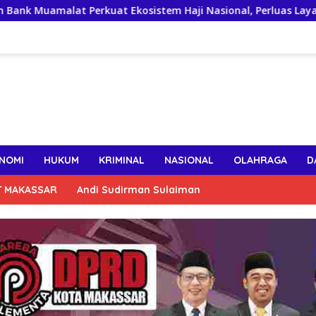
Perkuat Ekosistem Haji Nasional, Perluas Layanan Digital
NOMI
HUKUM
KRIMINAL
NASIONAL
OLAHRAGA
D
T MAKASSAR
Andi Sudirman Sulaiman