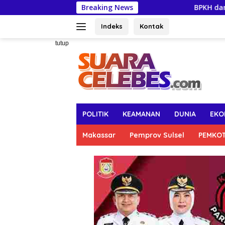
Langsung
Breaking News
BPKH dan Bank Muamalat 
ke
konten
Indeks
Kontak
tutup
POLITIK
KEAMANAN
DUNIA
EKO
Makassar
Pemprov Sulsel
PEMKO