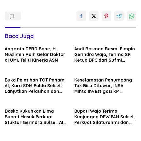
Baca Juga
Anggota DPRD Bone, H.
Andi Rosman Resmi Pimpin
Muslimin Raih Gelar Doktor
Gerindra Wajo, Terima SK
di UMI, Teliti Kinerja ASN
Ketua DPC dari Sufmi
Dasco Ahmad
Buka Pelatihan TOT Paham
Keselamatan Penumpang
AI, Karo SDM Polda Sulsel :
Tak Bisa Ditawar, INSA
Lanjutkan Pelatihan dan
Minta Investigasi KM
Edukasi Terhadap Pelajar di
Mutiara Sentosa II Objektif
Seluruh Wilayah Saudara
Dasko Kukuhkan Lima
Bupati Wajo Terima
Bupati Masuk Perkuat
Kunjungan DPW PAN Sulsel,
Stuktur Gerindra Sulsel, AIA
Perkuat Silaturahmi dan
Targetkan Konsolidasi
Sinergi Pembangunan
hingga Tingkat TPS
Daerah