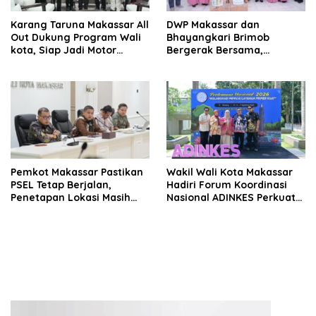
Karang Taruna Makassar All
DWP Makassar dan
Out Dukung Program Wali
Bhayangkari Brimob
kota, Siap Jadi Motor
Bergerak Bersama,
Penggerak Pilah Sampah
Gaungkan Revolusi Pilah
Sampah untuk Makassar
Bersih
Pemkot Makassar Pastikan
Wakil Wali Kota Makassar
PSEL Tetap Berjalan,
Hadiri Forum Koordinasi
Penetapan Lokasi Masih
Nasional ADINKES Perkuat
Dibahas
Komitmen Eliminasi AIDS,
TBC, dan Malaria