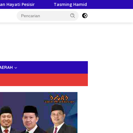
Tasming Hamid Dorong Peningkatan Literasi Keuangan
AERAH