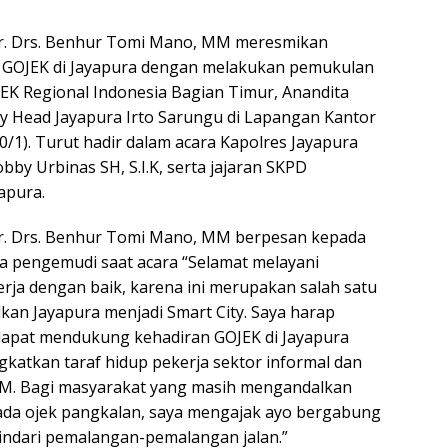
Dr. Drs. Benhur Tomi Mano, MM meresmikan
 GOJEK di Jayapura dengan melakukan pemukulan
EK Regional Indonesia Bagian Timur, Anandita
y Head Jayapura Irto Sarungu ​di Lapangan Kantor
0/1)​. ​Turut hadir dalam acara Kapolres Jayapura
by Urbinas SH, S.I.K, serta jajaran SKPD
apura.
Dr. Drs. Benhur Tomi Mano, MM berpesan kepada
a pengemudi saat acara “Selamat melayani
rja dengan baik, karena ini merupakan salah satu
an Jayapura menjadi ​Smart City.​ Saya harap
dapat mendukung kehadiran GOJEK di Jayapura
katkan taraf hidup pekerja sektor informal dan
. Bagi masyarakat yang masih mengandalkan
ada ojek pangkalan, saya mengajak ayo bergabung
indari pemalangan-pemalangan jalan.”