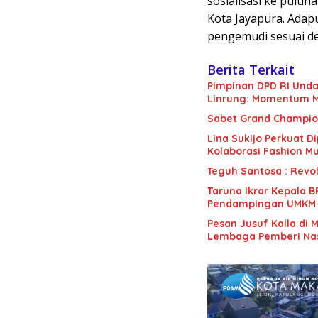
sosialisasi ke puluh
Kota Jayapura. Adapu
pengemudi sesuai de
Berita Terkait
Pimpinan DPD RI Unda
Linrung: Momentum 
Sabet Grand Champio
Lina Sukijo Perkuat D
Kolaborasi Fashion M
Teguh Santosa : Revo
Taruna Ikrar Kepala 
Pendampingan UMKM P
Pesan Jusuf Kalla di 
Lembaga Pemberi Nas