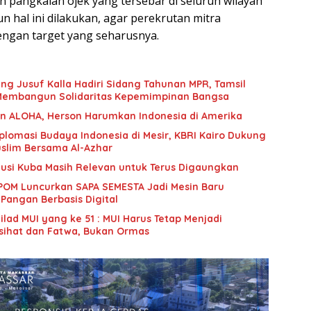
an pangkalan ojek yang tersebar di seluruh wilayah
n hal ini dilakukan, agar perekrutan mitra
ngan target yang seharusnya.
ng Jusuf Kalla Hadiri Sidang Tahunan MPR, Tamsil
Membangun Solidaritas Kepemimpinan Bangsa
n ALOHA, Herson Harumkan Indonesia di Amerika
iplomasi Budaya Indonesia di Mesir, KBRI Kairo Dukung
uslim Bersama Al-Azhar
lusi Kuba Masih Relevan untuk Terus Digaungkan
BPOM Luncurkan SAPA SEMESTA Jadi Mesin Baru
angan Berbasis Digital
Milad MUI yang ke 51 : MUI Harus Tetap Menjadi
ihat dan Fatwa, Bukan Ormas