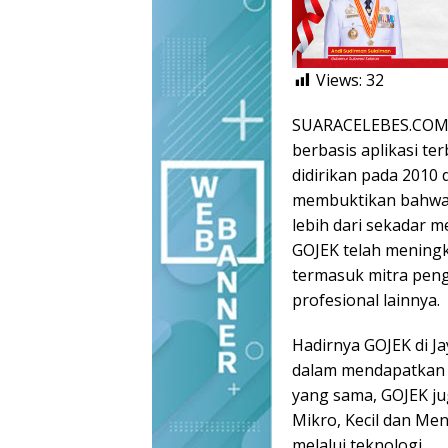
Views:
32
SUARACELEBES.COM, 
berbasis aplikasi ter
didirikan pada 2010 
membuktikan bahwa 
lebih dari sekadar m
GOJEK telah meningk
termasuk mitra pen
profesional lainnya.
Hadirnya GOJEK di 
dalam mendapatkan 
yang sama, GOJEK ju
Mikro, Kecil dan M
melalui teknologi.