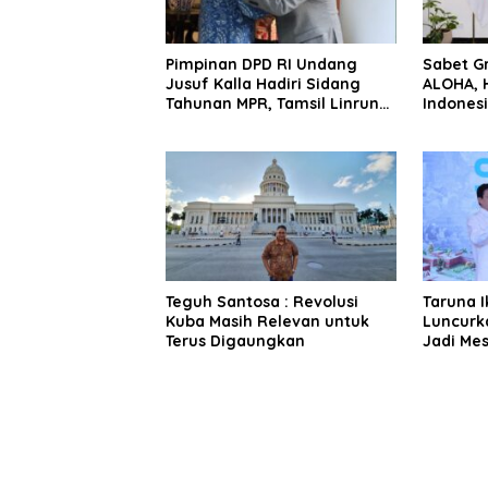
Pimpinan DPD RI Undang
Sabet G
Jusuf Kalla Hadiri Sidang
ALOHA, 
Tahunan MPR, Tamsil Linrung:
Indonesi
Momentum Membangun
Solidaritas Kepemimpinan
Bangsa
Teguh Santosa : Revolusi
Taruna 
Kuba Masih Relevan untuk
Luncurk
Terus Digaungkan
Jadi Mes
Pendam
Berbasis