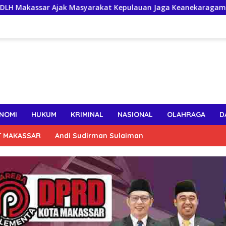
 Masyarakat Kepulauan Jaga Keanekaragaman Hayati Pesisir
NOMI
HUKUM
KRIMINAL
NASIONAL
OLAHRAGA
D
T MAKASSAR
Andi Sudirman Sulaiman