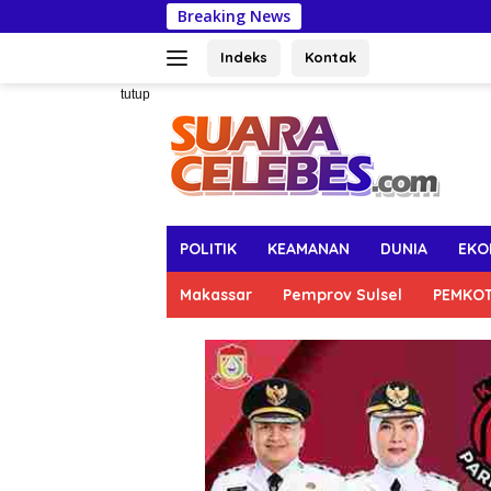
Langsung
Breaking News
DLH Makassar Ajak
ke
konten
Indeks
Kontak
tutup
POLITIK
KEAMANAN
DUNIA
EKO
Makassar
Pemprov Sulsel
PEMKO