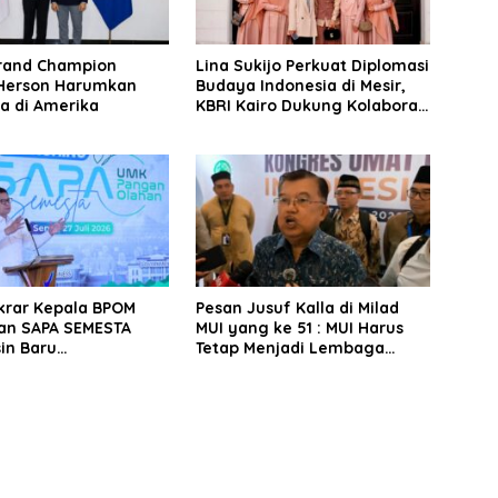
rand Champion
Lina Sukijo Perkuat Diplomasi
Herson Harumkan
Budaya Indonesia di Mesir,
a di Amerika
KBRI Kairo Dukung Kolaborasi
Fashion Muslim Bersama Al-
Azhar
Ikrar Kepala BPOM
Pesan Jusuf Kalla di Milad
an SAPA SEMESTA
MUI yang ke 51 : MUI Harus
in Baru
Tetap Menjadi Lembaga
pingan UMKM Pangan
Pemberi Nasihat dan Fatwa,
 Digital
Bukan Ormas