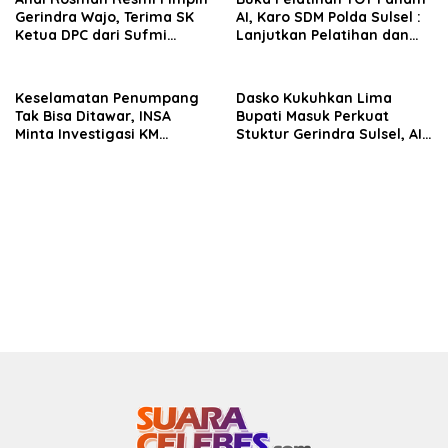
Gerindra Wajo, Terima SK
AI, Karo SDM Polda Sulsel :
Ketua DPC dari Sufmi
Lanjutkan Pelatihan dan
Dasco Ahmad
Edukasi Terhadap Pelajar di
Seluruh Wilayah Saudara
Keselamatan Penumpang
Dasko Kukuhkan Lima
Tak Bisa Ditawar, INSA
Bupati Masuk Perkuat
Minta Investigasi KM
Stuktur Gerindra Sulsel, AIA
Mutiara Sentosa II Objektif
Targetkan Konsolidasi
hingga Tingkat TPS