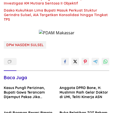
Investigasi KM Mutiara Sentosa II Objektif
Dasko Kukuhkan Lima Bupati Masuk Perkuat Stuktur
Gerindra Sulsel, AIA Targetkan Konsolidasi hingga Tingkat
TPS
DPW NASDEM SULSEL
Baca Juga
Kasus Pungli Perizinan,
Anggota DPRD Bone, H.
Bupati Gowa Terancam
Muslimin Raih Gelar Doktor
Dijemput Paksa Jika
di UMI, Teliti Kinerja ASN
Abaikan Surat Panggilan
Kedua Penyidik
Andi Rosman Resmi Pimpin
Buka Pelatihan TOT Paham