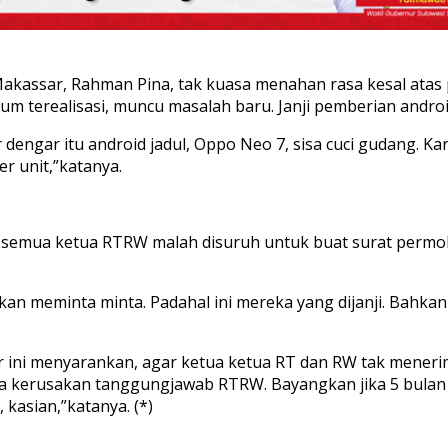
assar, Rahman Pina, tak kuasa menahan rasa kesal atas 
elum terealisasi, muncu masalah baru. Janji pemberian andro
r dengar itu android jadul, Oppo Neo 7, sisa cuci gudang. 
er unit,”katanya.
ui, semua ketua RTRW malah disuruh untuk buat surat per
kan meminta minta. Padahal ini mereka yang dijanji. Bahkan
r ini menyarankan, agar ketua ketua RT dan RW tak meneri
tara kerusakan tanggungjawab RTRW. Bayangkan jika 5 bula
kasian,”katanya. (*)