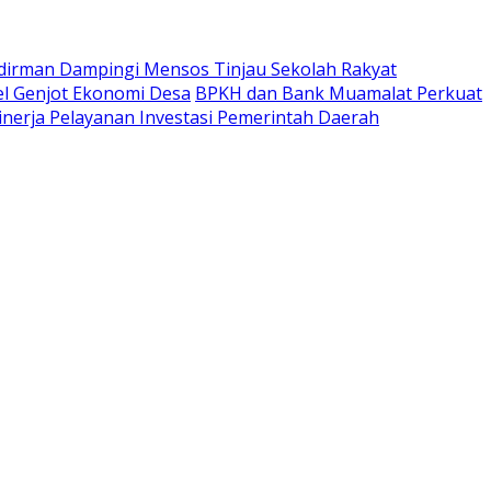
udirman Dampingi Mensos Tinjau Sekolah Rakyat
l Genjot Ekonomi Desa
BPKH dan Bank Muamalat Perkuat
Kinerja Pelayanan Investasi Pemerintah Daerah