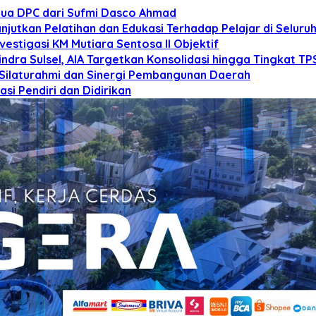
tua DPC dari Sufmi Dasco Ahmad
anjutkan Pelatihan dan Edukasi Terhadap Pelajar di Selur
estigasi KM Mutiara Sentosa II Objektif
dra Sulsel, AIA Targetkan Konsolidasi hingga Tingkat TP
 Silaturahmi dan Sinergi Pembangunan Daerah
si Pendiri dan Didirikan